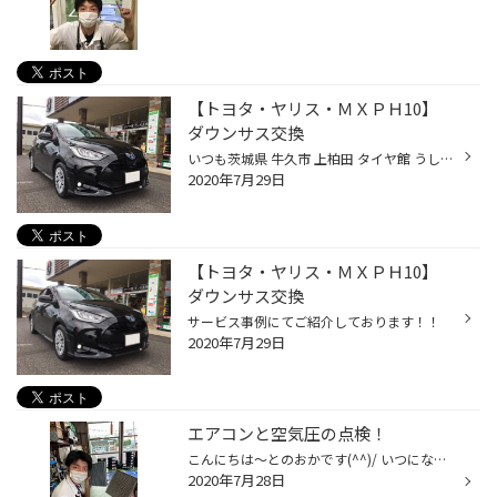
【トヨタ・ヤリス・ＭＸＰＨ10】
ダウンサス交換
いつも茨城県 牛久市 上柏田 タイヤ館 うしく上柏田店のWebを御覧の皆様ありがとうございます♪ 本日は、トヨタ ヤリス ＭＸＰＨ10 のダウンサス交換のご紹介です。 取付けましたダウンサスは エスペィア ダウンサス ＥＳＴ6423です。 ダウン量は Ｆ 20ｍｍ～25ｍｍ Ｒ 16ｍｍ～21ｍｍ になってお...
2020年7月29日
【トヨタ・ヤリス・ＭＸＰＨ10】
ダウンサス交換
サービス事例にてご紹介しております！！
2020年7月29日
エアコンと空気圧の点検！
こんにちは～とのおかです(^^)/ いつになったら晴れるのでしょうか・・(*_*; ゴルフもその他のやりたいこともこの天気だと行くに行けず・・この時期でもあるのでダブルパンチで どこえも行けませんね(:_;) でも車はほぼ毎日乗られると思います、暑い時にはエアコンは大体使います！！ フィルターの...
2020年7月28日