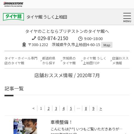
タイヤ館 うしく上柏田
タイヤのことならブリヂストンのタイヤ館へ
029-874-2150
9:00~18:00
〒300-1232 茨城県牛久市上柏田4-60-15
Map
タイヤ・ホイール専門
都道府県
茨城県の
タイヤ館 うしく
店舗おスス
店のタイヤ館
から探す
タイヤ館
上柏田TOP
メ情報
店舗おススメ情報 / 2020年7月
記事一覧
<
1
2
3
4
5
…
8
9
>
車検整備！
こんにちは(^^) いつもご覧いただきありがとうございます( ^ω^ ) 今日は車検をご依頼いただいている車両が3台程有りましたので順番に作業をさせていただきました(o^^o) 本当に車検を任せていただきありがとうございます(≧∀≦) 木村店長はブレーキのパッドを研磨してますね！ 角が立ってしまうと異音...