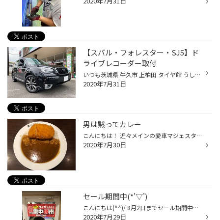
2020年7月31日
【スバル・フォレスター・SJ5】ド
ライブレコーダー取付
いつも茨城県 牛久市 上柏田 タイヤ館 うしく上柏田店のWebを御覧の皆様ありがとうございます♪ 本日は、スバル フォレスター SJ5 のドライブレコーダー取付のご紹介です。 今回、K様が奥様に安心して乗ってほしいという思いと万が一の為とのことで ドライブレコーダーの取り付けをお任せ頂きました...
2020年7月31日
男は黙ってカレー
こんにちは！ 近々メインの愛車マジェスタ 手放して乗り換えます！ 大山です！ 先日、独身貴族西中氏と共に カレーを食べてきました！ 子どもの好きな食べ物ランキング TOP10に必ず食い込んでくる カレー様様です、 カレーはインド料理みたいな話も聞きますが インド人は日本のカレーのが美味しいと...
2020年7月30日
セール期間中(*'▽')
こんにちは(^^)/ 8月2日までセール期間中です！！ タイヤの事ならもちろん！！ お車のメンテナンスもお任せ下さい！！ 点検無料です(^_^)v タイヤ館アプリでお得な情報もゲット！！ 作業履歴も見れ、セール情報もアプリに届きます！！ タイヤ館アプリオススメですよ！！ ご来店お待ちしております！！
2020年7月29日