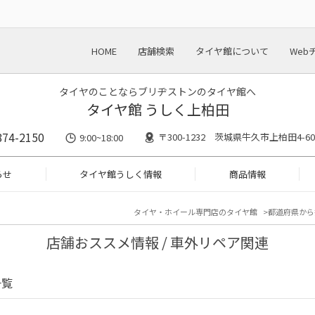
HOME
店舗検索
タイヤ館について
Web
タイヤのことならブリヂストンのタイヤ館へ
タイヤ館 うしく上柏田
874-2150
〒300-1232 茨城県牛久市上柏田4-60
9:00~18:00
らせ
タイヤ館うしく情報
商品情報
タイヤ・ホイール専門店のタイヤ館
都道府県から
店舗おススメ情報 / 車外リペア関連
一覧