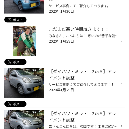
サービス事例にてご紹介しております。
2020年1月30日
まだまだ寒い時期続きます！！
みなさん、こんにちは！ 寒いのが苦手な諸岡です(●´ω｀●) 今年は、暖冬と言われていますが寒い日も何日かありますよね！！ そんな寒い日に危険なことが、バッテリー上がりです( ﾟДﾟ) 寒くなってくると、バッテリーに負担がかかるのでまだまだ安心は出来ません！ 朝一バッテリーが上がってしまうと、...
2020年1月29日
【ダイハツ・ミラ・Ｌ275Ｓ】アラ
イメント調整
サービス事例にてご紹介しております！！
2020年1月29日
【ダイハツ・ミラ・Ｌ275Ｓ】アラ
イメント調整
皆さんこんにちは、諸岡です！ 本日ご紹介するお車はこちらになります！！ ミラ・アライメント調整です。 アライメントとは、タイヤの角度です！ 人でも内股やがに股が、あるようにタイヤも日々走行するだけ徐々にズレが出てきてしまいます。 ズレてきてしまうと、タイヤ本来の力を発揮しないままも...