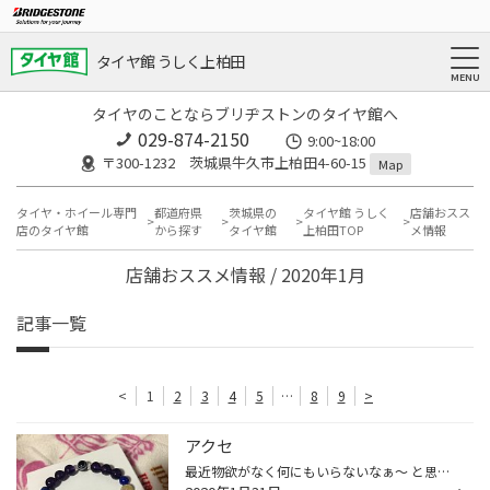
タイヤ館 うしく上柏田
タイヤのことならブリヂストンのタイヤ館へ
029-874-2150
9:00~18:00
〒300-1232 茨城県牛久市上柏田4-60-15
Map
タイヤ・ホイール専門
都道府県
茨城県の
タイヤ館 うしく
店舗おスス
店のタイヤ館
から探す
タイヤ館
上柏田TOP
メ情報
店舗おススメ情報 / 2020年1月
記事一覧
<
1
2
3
4
5
…
8
9
>
アクセ
最近物欲がなく何にもいらないなぁ〜 と思っていたのですが１つ服を 買ってしまったらまたポンポン物を買うようになってしまった伊藤です笑 今回は２つ購入しました！ どっちもアクセサリーなんですけど笑 １つ目は数珠です。 自分の好きな色を言って作ってもらったんですけど見た瞬間ドンピシャで...