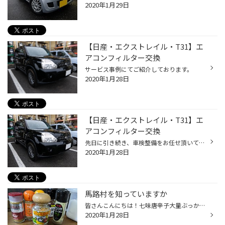
2020年1月29日
【日産・エクストレイル・T31】エ
アコンフィルター交換
サービス事例にてご紹介しております。
2020年1月28日
【日産・エクストレイル・T31】エ
アコンフィルター交換
先日に引き続き、車検整備をお任せ頂いている日産・エクストレイルの作業をご紹介します。 車には様々な濾過装置（フィルター）が付いていますが、エアコンのフィルターもその一つです。 エアコン稼働時、送風口から出てくる風は、大半の車種はフィルターを通ってきます。 エクストレイルの場合、エ...
2020年1月28日
馬路村を知っていますか
皆さんこんにちは！七味唐辛子大量ぶっかけ系男子こと西中です！ 七味って美味しいですよね！先人たちの工夫が詰まった和のスパイスです。 最近のお気に入りは、画像の馬路村七味です！ 高知県は柚子の産地として有名です。例えば高知県産のポン酢は数多く出回っていますが、その中でも馬路村のポン...
2020年1月28日