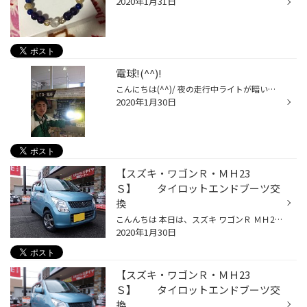
2020年1月31日
電球!(^^)!
こんにちは(^^)/ 夜の走行中ライトが暗いと感じたことはありますか？ ＬＥＤでライトが明るくなります。 明るくすると雨の日が見ずらくなる時があります。 フォグランプを2色切り替え（白色・黄色）で解決です！！ ＬＥＤまではいらないけど明るくしたい方には ＰＩＡＡのヘットライトバルブをオス...
2020年1月30日
【スズキ・ワゴンＲ・ＭＨ23
Ｓ】 タイロットエンドブーツ交
換
こんんちは 本日は、スズキ ワゴンＲ ＭＨ23Ｓ のタイロットエンドブーツ交換のご紹介です。 今回はブーツがヒビ割れを起こしていましたので 切れる前に事前の交換になります。 交換方法です。 ナットを緩める前に割ピンが入っていますので抜きます。 ナットを緩めたらタイロットを外します。 ブー...
2020年1月30日
【スズキ・ワゴンＲ・ＭＨ23
Ｓ】 タイロットエンドブーツ交
換