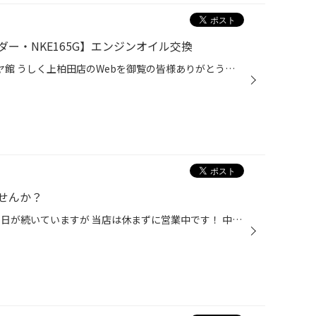
ー・NKE165G】エンジンオイル交換
いつも茨城県 牛久市 上柏田 タイヤ館 うしく上柏田店のWebを御覧の皆様ありがとうございます！ 本日はトヨタ・カローラフィールダーのエンジンオイル交換をさせていただきました！ まずはボンネットを開けて オイルフィラーキャップを 先に開けておきます ジャッキポイントに パッドを合わせて 車...
せんか？
こんにちは！川渕です！ 毎日暑い日が続いていますが 当店は休まずに営業中です！ 中でも最近はパンク等の トラブルでご来店される方が 増えています！非常に暑いので タイヤだけでなくバッテリーの トラブル等にも要注意ですね！ 下の写真のタイヤなのですが 左側がツルツルになってしまっています...