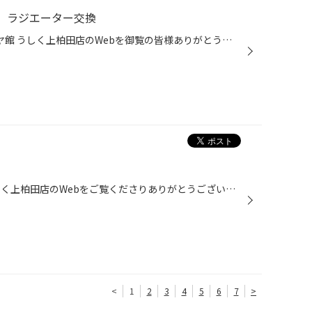
S】ラジエーター交換
いつも茨城県 牛久市 上柏田 タイヤ館 うしく上柏田店のWebを御覧の皆様ありがとうございます！ 本日はダイハツ ムーヴ ラジエーター交換をご紹介させて頂きます♪ オイル交換で入庫されましたが、ボンネットを開けて見ると冷却水が漏れていたのでラジエーター交換になりました。 交換方法はまずもと...
こんばんは！ いつもタイヤ館うしく上柏田店のWebをご覧くださりありがとうございます。 タイヤ館うしく上柏田店の平塚です！ もう少しで7月が終わろうとしている中、久々に大雨が降りました。 この大雨の中で、出掛ける方や仕事に出勤する方いると思いますが、大雨の時の運転はとても危険です！ そ...
<
1
2
3
4
5
6
7
>