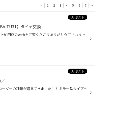
<
1
2
3
4
5
6
7
>
BA-TU31】タイヤ交換
こんばんは！ いつもタイヤ館牛久上柏田店のwebをご覧くださりありがとうございます。 タイヤ館牛久上柏田店の平塚です！ 今回はNISSANのプレサージュのタイヤ交換をさせていただきましたのでご紹介します。 今回お取り付けさせていただいたタイヤ 215/60R17 ルフトRVⅡ こちらのタイヤはミニバン専...
)／
こんにちは＼(^o^)／ ドライブレコーダーの種類が増えてきました！！ ミラー型タイプ（リアカメラ付き） 360°+リアカメラ 前後カメラ 他にも3カメラ ユピテルさん Y-3000もあります。 使い方や用途で色々選べますよ！！ お車の使用状況にあったドラレコを取り付けましょう！！ ドラレコの事ならタイ...