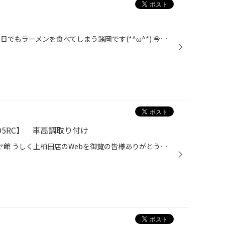
みなさん、こんにちは〜！！ 暑い日でもラーメンを食べてしまう諸岡です(*^ω^*) 今回は先日地元に新しく開店した清六家さんに行ってきました❗️ 人気No. 1の豚骨醤油ラーメンと餃子を食べました〜(⌒▽⌒) 濃厚なスープで、チャーシューも柔らかくてとても美味しかったです！！ 暑い日はまだまだ続きま...
5RC】 車高調取り付け
いつも茨城県 牛久市 上柏田 タイヤ館 うしく上柏田店のWebを御覧の皆様ありがとうございます！ 本日は マツダ ロードスター ND5RC の車高調を取り付けさせていただきました！ オートエグゼさん ストリートスポーツサスキット キジマスペック を取り付けました。 こちらをご覧ください ↓ オートエグ...