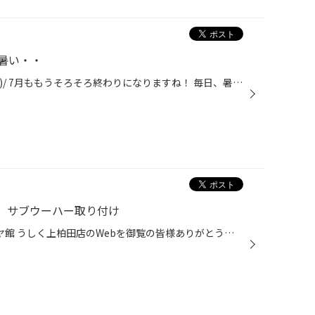
暑い・・
こんにちは~とのおかです(/・ω・)/ 7月ももうそろそろ終わりになりますね！ 毎日、暑いぃ~とか、暑くて動きたくないぃ、とか言っているとアッという間に 夏が終わってしまうので毎日を大切に、楽しく過ごしていきましょう(*^^)vただ、体調管理だけは怠らず！！ ところで我々も気温が暑くなれば当た...
S】サブウーハー取り付け
いつも茨城県 牛久市 上柏田 タイヤ館 うしく上柏田店のWebを御覧の皆様ありがとうございます！ 本日は ダイハツ タント L375S のサブウーハー取り付けさせていただきました！ 今回取り付けするのはこちら！ カロッツェリア TS-WX400DA です！！ では、さっそく付けていきます！ 説明書通り付けてい...