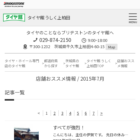
タイヤ館 うしく上柏田
タイヤのことならブリヂストンのタイヤ館へ
029-874-2150
9:00~18:00
〒300-1232 茨城県牛久市上柏田4-60-15
Map
タイヤ・ホイール専門
都道府県
茨城県の
タイヤ館 うしく
店舗おスス
店のタイヤ館
から探す
タイヤ館
上柏田TOP
メ情報
店舗おススメ情報 / 2015年7月
記事一覧
<
1
2
3
4
5
6
7
>
すべてが強烈！
こんにちは、主任の伊賀です。 先日の休みを利用して、研修中の清水君とおそばを食べに行って来ました。 つくば山のふもとにあるお店なんですが、味も 見た目も 店主も強烈なんです！ 店主のこだわりがハンパない！ 使ってるカモ肉は、フランス料理で使うお肉を使い、焼き加減もこだわります。 な...