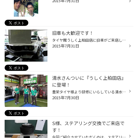
2015年7月31日
旧車も大歓迎です！
タイヤ館うしく上柏田店に旧車がご来店しました。 マツダ・S47式サバンナ アライメント調整をしました。 シブい車ですよね!? ボンネット内も最近の車とは違いシンプルでスッキリしています。 下回りも今の車とは構造自体も違っていて調整方法も複雑でした(*_*; マツダの方にもアライメントの基準値...
2015年7月31日
清水さんついに『うしく上柏田店』
に登場！
豊栄タイヤ様より研修にいらしている清水さん！ 阿見店～土浦北インター店と来て、ついに我が、うしく上柏田店にもやってきました！！ 本日のPITスタッフと記念撮影です☆ その後、作業の様子を激写しようとカメラをそっと向けましたが、 どうしてもカメラ目線になってしまう清水さん(^▽^;) 自然を装...
2015年7月30日
S様、ステアリング交換でご来店で
す！
今回ご紹介させていただくのは、ステアリング交換のS様の愛車です！ え？車種ですか？今回は、ヒ・ミ・ツ です。 このお車、大変希少なお車でかなりお金もかかっています。 今回は内装だけお見せいたしますので、分かった方！ご来店頂きまして正解されますと 『ロペグッズ』プレゼントいたします！...