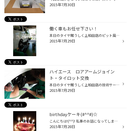
2015年7月30日
働く車もお任せ下さい！
本日のタイヤ館うしく上柏田店のピット風景は 働く車のハイエースの作業です。 何をやっているのかというと足回りのアライメント調整作業 アライメント調整といえばタイヤ館ですが 普通乗用車だけではなくハイエースのようなバンタイプもできるんです。 ただしハイエースやキャラバンは調整の難易度...
2015年7月29日
ハイエース ロアアームジョイン
ト・タイロット交換
本日のタイヤ館うしく上柏田店の技術サービスはフロントのロアアームジョイントとタイロットの社外品交換になります。 ロアアームジョイント・タイロットを交換するとどうなるのか？ 最近のハイエースのローダウン＋大径ホイール装着はカスタムの基本として定着しています。 しかし、スタイリングと...
2015年7月29日
birthdayケーキ(#^^#)☆
こんにちは!(^^)! 私事のお話になってしまいますが、7/25日をもって29歳になりました(*^^)v よく老け顔扱いされますがギリギリ20代なんですよ＼(^o^)／(笑) 20代までにやり遂げておきたいこと等、探せばきりはないですが… 前向きに！そして一つ一つクリアにしていき、成長していければと思っていま...
2015年7月28日