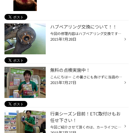
ハブベアリング交換について！！
今回の修理内容はハブベアリング交換です！ 先日タントのお客様で走行中に音がするとのご依頼を受けました。 早速試乗させてもらうと、スピードに応じて ゴーーーといった音が常になっています。 初めは単なるタイヤのロードノイズか？と思ったのですが、速度が増すにつれて次第に音が大きくなり、...
2015年7月28日
無料の点検実施中！
こんにちはー この暑さにも負けずに当店のスタッフは元気に営業中です！ この暑さですとお車のトラブルも多くなる季節にもなります。 今お乗りのお車のメンテナンスは大丈夫ですか？ トラブルで一番多いのが・・・ タイヤでのトラブルです。 高速道路でのパンクがやはり多いようです。 そうならない...
2015年7月27日
行楽シーズン目前！ETC取付けもお
任せ下さい！
今回ご紹介させて頂くのは、カーライフには必須アイテム「ETC」のご紹介です。 ETCの特徴といたしましては、料金所にて停車してお金の出し入れがなくなります。 さらに、時間帯によっては高速道路の割引などが適用されるので高速料金も安くすむことがあります。写真でもわかる通りスマートフォンく...
2015年7月27日