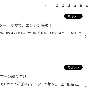
<
1
2
3
4
5
6
>
ター」交換で、エンジン快調！
皆さんこんにちは！ 本日は車検整備中の隅内です。 今回の整備の中で交換をしている部品の中に、「エアフィルター（エアクリーナーエレメント）」というものがあります。 役割を簡単に説明すると、車のエンジン内に空気を導く際に、空気中の様々な汚れ・ホコリ・ゴミ等を取り除くためのフィルターで...
 ホーン取り付け
いつも当店のWEBを御覧いただきありがとうございます！ タイヤ館うしく上柏田店 担当：隅内です。 今回ご紹介するのは、M様がお乗りのホンダ・フィットです。 ご紹介するお車【ホンダ・フィット】 そしてご紹介する作業内容は、ホーン交換。 純正では音量、音色ともにやや物足りないホーンを、こち...