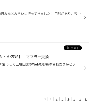
皆さんこんにちは！ 山畑です！ 先日みなとみらいに行ってきました！ 目的があり、夜のロープウェイに乗ってきました！ 今回は夜景がみたく、のりに来ました！ 見てくださいこの夜景絶景です！ 皆様も是非見に行ってみてください！ 当店では、お出かけ前のメンテナンスやタイヤの点検してますので是...
・MK53S】 マフラー交換
いつも茨城県 牛久市 上柏田 タイヤ館 うしく上柏田店のWebを御覧の皆様ありがとうございます♪ 本日は、スズキ スペーシアカスタム MK53Sの マフラー交換を行いました。 交換したマフラーは ロッソモデロさんの DUALIST GT-Four を取り付けました。 詳しくはこちらから ↓ ロッソモデロ 交換方法です...
<
1
2
3
4
5
6
>