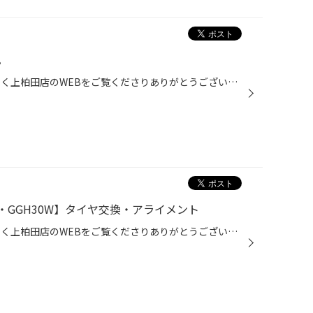
。
こんばんは！ いつもタイヤ館うしく上柏田店のWEBをご覧くださりありがとうございます。 6月下旬になりもうすぐで7月です。本格的に暑くなってきたのでこれからエアコンを使う機会が増えてくると思います。 そこでエアコン関連の商品をご紹介いたします。 まずはエアコンフィルターです。フィルター...
ア・GGH30W】タイヤ交換・アライメント
こんばんは！ いつもタイヤ館うしく上柏田店のWEBをご覧くださりありがとうございます。 今回はTOYOTA ヴェルファイアのタイヤ交換とアライメント調整をさせていただきました。 今回お取り付けさせたいただいたタイヤ ブリヂストン REGNO GRVⅡ サイズ:225/60R17 こちらのタイヤは、基本性能(直進安...