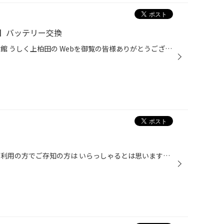
7】バッテリー交換
いつも茨城県牛久市上柏田 タイヤ館 うしく上柏田の Webを御覧の皆様ありがとうございます♪ タイヤ館うしく上柏田店の諸岡です！ 本日はニッサン セレナ バッテリー交換をご紹介させて頂きます☆ 今回交換したバッテリー パナソニック カオス S-115 M-65 こちらのお車はバッテリーが2つ搭載しており...
こんにちは！川渕です！ 当店をご利用の方でご存知の方は いらっしゃるとは思いますが 当店では4輪アライメント調整が できます！！ 上の写真で自分が取り付けている センサーの情報を読み取って タイヤの取り付け角度を 正確に測定できます！！ タイヤをより長く安心して使っていただく ためにもぜ...