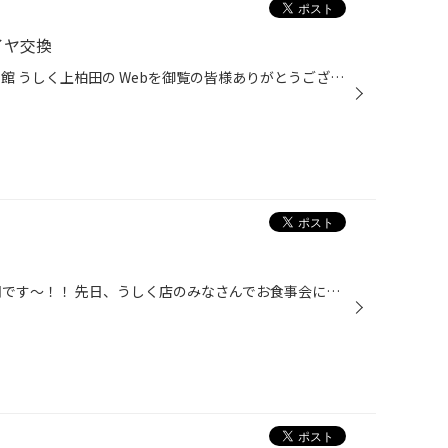
イヤ交換
いつも茨城県牛久市上柏田 タイヤ館 うしく上柏田の Webを御覧の皆様ありがとうございます♪ タイヤ館うしく上柏田の山畑ですヽ(・∀・) 今回ご紹介させていただくのが、プリウスαのタイヤ交換になります！ 交換させて頂いたタイヤは、215/50R17 プレイズPX-RVⅡ になります！ こちらのタイヤは直進安...
みなさん、こんにちは( ^ω^ ) 諸岡です〜！！ 先日、うしく店のみなさんでお食事会に行ってきました♪ 美味しいハンバーグやステーキをお腹いっぱいに頂きました❗️ みんなでワイワイ楽しかったです^_^ これから暑くなる日が多くなると思いますが、お肉をいっぱい食べて元気になったのでこれからも頑...