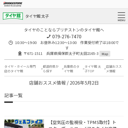
タイヤ館 太子
タイヤのことならブリヂストンのタイヤ館へ
079-276-7470
10:30～19:00 お昼休み12:30～13:00 作業受付終了は18:00で
す
〒671-1511 兵庫県揖保郡太子町太田2165-3
Map
タイヤ・ホイール専門
都道府県か
兵庫県のタ
タイヤ館 太
店舗おスス
店のタイヤ館
ら探す
イヤ館
子TOP
メ情報
店舗おススメ情報 / 2026年5月2日
記事一覧
【空気圧の監視役・TPMS取付】ト