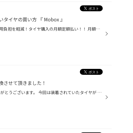
イヤの買い方 『 Mobox 』
突然のタイヤトラブルで大幅な費用負担を軽減！タイヤ購入の月額定額払い！！ 月額定額払い『 Mobox 』とは？ タイヤとメンテナンスが月額定額で利用できる サブスクリプションサービスです。 タイヤの購入時の急な費用負担の軽減ができ、 パンク補償などのサービスも充実した購入プランです。 ● ▲ ...
換させて頂きました！
タイヤ館太子WEBをご覧頂きありがとうございます。 今回は装着されていたタイヤが 溝が少なくタイヤのひび割れも進んでいましたので タイヤの交換をさせて頂きました。 装着したタイヤはブリヂストンECOPIA NH200Cです 新車装着タイヤと同等グレードで 雨の日にも安心していただける低燃費タイヤで...