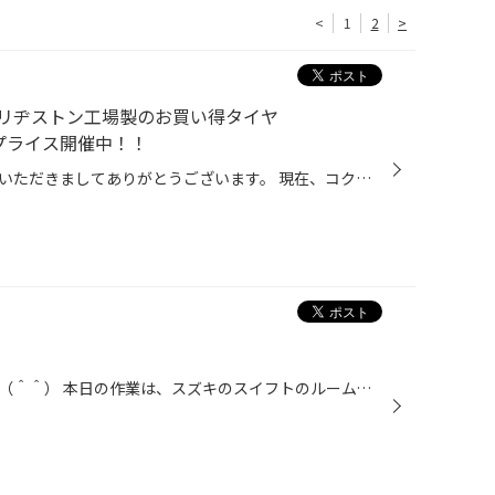
<
1
2
>
リヂストン工場製のお買い得タイヤ
ャルプライス開催中！！
こんにちは、いつも当店をご利用いただきましてありがとうございます。 現在、コクピット・タイヤ館の一部店舗におきまして、 期間限定！ サイズ限定！！ 数量限定！！！ で、ブリヂストン工場製のお買い得タイヤ「SEIBERLING」をスペシャルプライスでご提供中です。 もちろん、当店でもご提供して...
こんにちは！タイヤ館太子店です（＾＾） 本日の作業は、スズキのスイフトのルームランプを スフィアライト製のLEDに交換致しました。 車種専用設計でサイズもピッタリ！ 明るさも電球に比べものにならないくらい明るくなりました。 『タイヤ館 太子店 の セール情報!!』 ↓ ↓ ↓ ↓ ↓ 『愛車リフレッ...