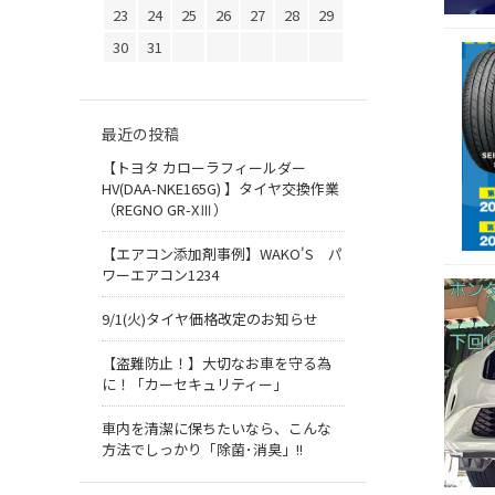
23
24
25
26
27
28
29
30
31
最近の投稿
【トヨタ カローラフィールダー
HV(DAA-NKE165G) 】タイヤ交換作業
（REGNO GR-XⅢ）
【エアコン添加剤事例】WAKO'S パ
ワーエアコン1234
9/1(火)タイヤ価格改定のお知らせ
【盗難防止！】大切なお車を守る為
に！「カーセキュリティー」
車内を清潔に保ちたいなら、こんな
方法でしっかり「除菌･消臭」!!