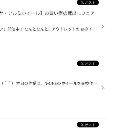
ヤ・アルミホイール】お買い得の蔵出しフェア
「スタッドレスタイヤ蔵出しフェア」開催中！ なんとなんと‼︎ アウトレットの 冬タイヤ（スタッドレスタイヤ）が 4本セットで驚きの価格です♪ 新品★現行商品★ですが、 年数が経過しているため お安くなっております!(^^)! 『年数が経っていると性能が落ちるんじゃないか？』 と不安な方もいらっしゃ...
こんにちは！タイヤ館太子店です（＾＾） 本日の作業は、N-ONEのホイールを交換作業です。 今回はタイヤは純正を組み替えて再利用しました。 アルミホイールは旧車から最新の車にも人気のハヤシストリートをチョイスされました。 期間・サイズ・数量限定！ECOPIA/NEWNOスペシャルプライス開催中！！...