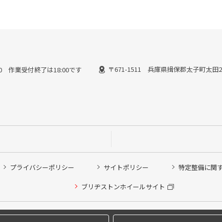
〒671-1511 兵庫県揖保郡太子町太田21
3:00 作業受付終了は18:00です
プライバシーポリシー
サイトポリシー
特定整備に関
他ピット作業の予約
ブリヂストンホイールサイト
希望のクローク契約会員の方はこちらを選択ください
の方はご利用いただけません
Copyright © 2024 Bridgestone Retail Co.,Ltd. All rights Reserved.