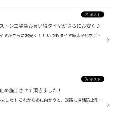
ヂストン工場製お買い得タイヤがさらにお安く♪
ブリヂストン工場製のお買い得タイヤがさらにお安く！！ いつもタイヤ館太子店をご利用いただき ありがとうございます! 毎度ご好評いただいている、 「期間限定スペシャルプライスセール」が またまたスタートいたします！！ 今回の対象ブランドは、 ブリヂストン工場製のお買い得タイヤ 「セイバー...
び止め施工させて頂きました！
新車のZR-Vに錆び止め施工を行いました！ これから冬に向かうと、道路に凍結防止剤が撒かれる為 それが原因となり下回りやマフラーが錆びる恐れあります。 当店で使用している防錆剤は 無色透明の液剤になりますので 新車であったり色は付きたくないお車にはおすすめです！ 当店ではマフラー防錆と...