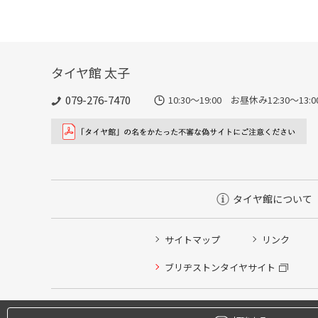
タイヤ館 太子
079-276-7470
10:30～19:00 お昼休み12:30～1
タイヤ館について
サイトマップ
リンク
タイヤ点検・安全点検/タイヤ履き替え/オイル交換/その
ブリヂストンタイヤサイト
クローク契約会員専用タイヤ履き替え※タイヤ履き替えを
本日のタイヤ履き替え順番待ち予約 ※クローク契約会員