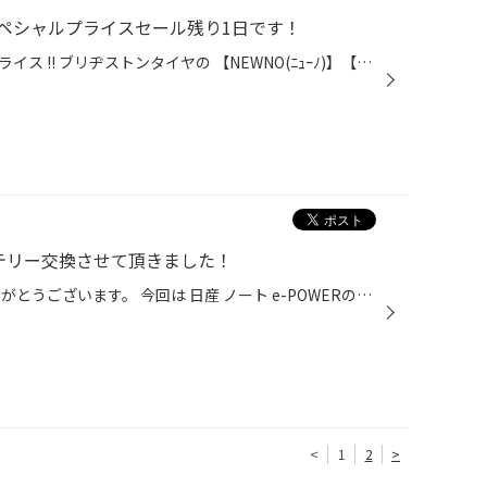
定スペシャルプライスセール残り1日です！
今だけ ‼ 数量限定 !! スペシャルプライス !! ブリヂストンタイヤの 【NEWNO(ﾆｭｰﾉ)】【ECOPIA(ｴｺﾋﾟｱ)】が、いつもより お買い得に ご購入頂けます((((ｏﾉ´3｀)ﾉ♡ ■ ブリヂストン NEWNO(ﾆｭｰﾉ) 最大27％OFF ※通常店頭表示価格 ブリヂストンの従来品と比較して 雨の日の安全性能、耐摩耗性能が進化した...
バッテリー交換させて頂きました！
タイヤ館太子WEBをご覧頂きありがとうございます。 今回は 日産 ノート e-POWERの補機バッテリーを交換させて頂きました！ 元々搭載されているバッテリーは EU規格のサイズとなります バッテリー交換時はバックアップ電源を取りながら作業させて頂きます 期間・サイズ・数量限定！ECOPIA/NEWNOスペ...
<
1
2
>