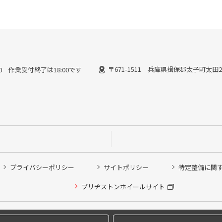
〒671-1511 兵庫県揖保郡太子町太田21
3:00 作業受付終了は18:00です
プライバシーポリシー
サイトポリシー
特定整備に関
他ピット作業の予約
ブリヂストンホイールサイト
希望のクローク契約会員の方はこちらを選択ください
の方はご利用いただけません
Copyright © 2024 Bridgestone Retail Co.,Ltd. All rights Reserved.