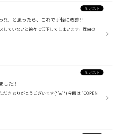
!?」と思ったら、これで手軽に改善!!
カーエアコンの性能はメンテナンスしていないと徐々に低下してしまいます。理由のひとつは、エアコンガスが少しずつ漏れていくから。熱交換を行うのに欠かせないエアコンガス（冷媒）が減ると、エアコンを作動させてもしっかり冷やせなくなってしまうのです。また、エアコンガスを圧縮するコンプレ...
ました‼
タイヤ館 太子店 の WEBをご覧いただき ありがとうございます(*'ω'*) 今回は "COPEN"に "コムテック ZDR-055" 前後2カメラのドラレコ の 取付を行いました♪ コムテック ZDR055 の 詳細はこちら‼ まずは、フロントのカメラです♪ 次に、リアカメラに関してですが 一般的にはリアガラスに固定します。 ...