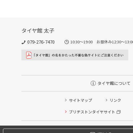
タイヤ館 太子
079-276-7470
10:30～19:00 お昼休み12:30～1
タイヤ館について
サイトマップ
リンク
タイヤ点検・安全点検/タイヤ履き替え/オイル交換/その
ブリヂストンタイヤサイト
クローク契約会員専用タイヤ履き替え※タイヤ履き替えを
本日のタイヤ履き替え順番待ち予約 ※クローク契約会員