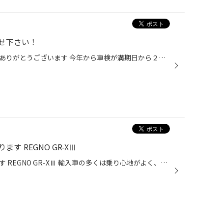
せ下さい！
タイヤ館太子ＨＰをご覧いただきありがとうございます 今年から車検が満期日から２ヶ月前から検査できるようになりました。 混雑が予想される時期に満期の方は早めに検査されるのをおススメします！ ！！タイヤ館太子では車検無料見積り実施中！！ タイヤ館の車検検査は その検査にて『交換が必要な...
 REGNO GR-XⅢ
輸入車におすすめ夏タイヤあります REGNO GR-XⅢ 輸入車の多くは乗り心地がよく、運転中も快適に過ごせます。日本車に比べて加速がスムーズでハンドル操作しやすく、走りそのものを楽しめる点が特徴。価格帯も日本車より高めに設定されているため、オーナーには品質やデザイン性のよい物を好む方が多...