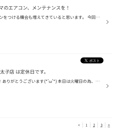
マのエアコン、メンテナンスを！
暑い日が続き、おクルマのエアコンをつける機会も増えてきていると思います。 今回は暑い夏に向けた、おクルマのエアコン向け、おススメ商品のご紹介です！ 【おクルマのエアコン、メンテナンスにオススメ商品！】 エアコンには、コンプレッサーという、エアコンを動かす心臓のようなものがあり、 ...
太子店 は定休日です。
タイヤ館 太子店のWEBをご覧頂き ありがとうございます(*'ω'*) 本日は火曜日の為、定休日となります♪ 11月13日（水曜日） 朝10:30～より営業致します。 "メール" での相談、お見積り実施中☆ 下記のリンクより 車種・車両型式・希望商品等 を (タイヤの場合はタイヤサイズも) ご記入の上お気軽にご相...
<
1
2
3
>