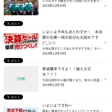
いつもタイヤ館太子をご利用いただきありがとうございます。 12/30日をもちまして2018年度の営業を終了させていただきましたm(__)m 当店をご利用のお客様には大変ご不便をお掛け致しますが 12月31日大晦日～お正月1・2・3日まで休みとさせていただきます。。 お急ぎのご用命がございましたら31日の...
2018年12月30日
いよいよ今年もあとわずか！ 本決
算の在庫一掃大処分も大詰めです
(^_-)-☆
今年も残すところあとわずかですね！ タイヤ館太子は2018年の本決算を迎え、ただいま在庫一掃大処分の大詰めを迎えております！ 夏タイヤも冬タイヤも今年一番のお買い得価格にて皆様のご来店をお待ちいたしておりますので タイヤの事はタイヤ専門店のタイヤ館太子に是非是非お任せくださいm(__)m ...
2018年12月24日
寒波襲来ですよ！！備え大丈
夫？？？
今日は途中から風が強くなり、徐々に気温も下がってきましたね ニュースなどでも流れているんですが、週末の冷え込みがかなり強くなるようです！！！ 兵庫県の西部は最低気温が氷点下の場所も予報で出ていますよ∑(ﾟДﾟ) 冬用タイヤの準備は大丈夫ですか？？。 暖冬だから平気平気って安心していると...
2018年12月7日
いよいよですね～
週末に寒波がやってくるということですが、いよいよ本格的な冬が来ますね（気象庁HP） 3℃以下では道路凍結の恐れがありますのでくれぐれもお気を付けくださいませm(__)m 私も以前は氷点下にならないと凍結しないと思っていましたが、3℃以下なんて普通に しょっちゅうありますよね((+_+)) 私もスポー...