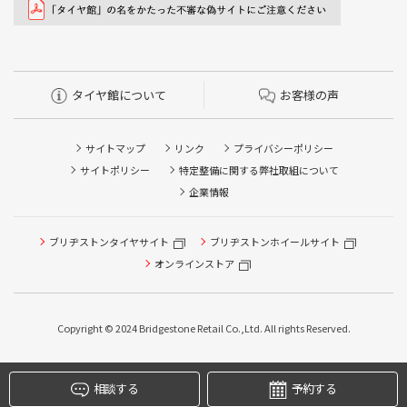
タイヤ館について
お客様の声
サイトマップ
リンク
プライバシーポリシー
サイトポリシー
特定整備に関する弊社取組について
企業情報
タイヤ点検・安全点検/タイヤ履き替え/オイル交換/その他
ブリヂストンタイヤサイト
ブリヂストンホイールサイト
ピット作業の予約
オンラインストア
クローク契約会員専用タイヤ履き替え※タイヤ履き替えを
希望のクローク契約会員の方はこちらを選択ください
Copyright © 2024 Bridgestone Retail Co.,Ltd. All rights Reserved.
本日のタイヤ履き替え順番待ち予約 ※クローク契約会員の
方はご利用いただけません
相談する
予約する