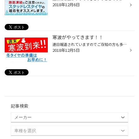
2018年12月6日
寒波がやってきます！！
連日報道されていますのでご存知の方も多いと思いますが、 週末にかけて寒波がやってきそうですね((+_+)) 気象庁の情報によれば・・ 「北部では、明後日（７日）から８日頃は強い冬型の気圧配置となるため、荒れた天気となるおそれがあります。」【気象庁HPより】 との事で、特に北方面に向かわれる...
2018年12月5日
記事検索