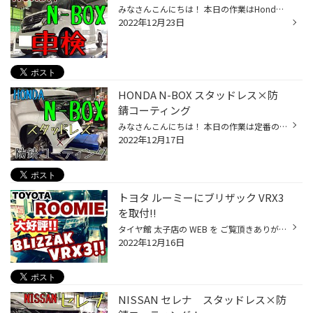
みなさんこんにちは！ 本日の作業はHonda N-BOXの車検です！ スタッドレスタイヤだけでなく、もちろん車検もやっています！ 来年、車検のお客様は是非当店でお待ちしております！ 無料のお見積りも作成しますので、お気軽にスタッフまでお声がけください！ タイヤ館 太子店では おクルマの"無料安全...
2022年12月23日
HONDA N-BOX スタッドレス×防
錆コーティング
みなさんこんにちは！ 本日の作業は定番のスタッドレスタイヤへの交換と 防錆コーティング施工です！ （スタッドレスタイヤ装着の写真は撮り忘れました…） 急遽北の方へ行かれるということで、閉店間際にご来店、 ご購入して頂き、防錆コーテイングもして頂きました！ これでご安心ですね！ スタッ...
2022年12月17日
トヨタ ルーミーにブリザック VRX3
を取付!!
タイヤ館 太子店の WEB を ご覧頂きありがとうございます(*'ω'*) 今回はTOYOTA『ルーミー』に BLIZZAK VRX3 の 取付をしました!! ブリヂストンのスタッドレスタイヤと言えば、 " ブリザック BLIZZAK " そのブリザック史上『断トツ』の 氷上性能を持つ " VRX3 " さて、いよいよスタッドレスタイヤを ...
2022年12月16日
NISSAN セレナ スタッドレス×防