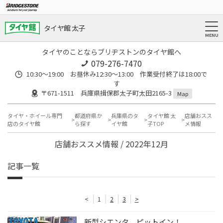
タイヤ館 太子
タイヤのことならブリヂストンのタイヤ館へ
079-276-7470
10:30～19:00 お昼休み12:30～13:00 作業受付終了は18:00で
す
〒671-1511 兵庫県揖保郡太子町太田2165-3
Map
タイヤ・ホイール専門
都道府県か
兵庫県のタ
タイヤ館 太
店舗おスス
店のタイヤ館
ら探す
イヤ館
子TOP
メ情報
店舗おススメ情報 / 2022年12月
記事一覧
<
1
2
3
>
新型シエンタ ピットイン！