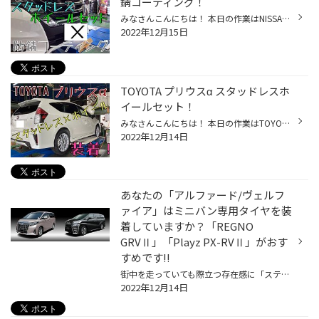
錆コーティング！
みなさんこんにちは！ 本日の作業はNISSAN セレナのスタッドレスタイヤホイールセット 装着と防錆コーティング施工をしました！ 雪道を走られるのなら防錆コーティングは必須ですね！ 装着するスタッドレスタイヤは アイスパートナー2とトップランRD5のセットです！ スタッドレスタイヤの装着と一緒...
2022年12月15日
TOYOTA プリウスα スタッドレスホ
イールセット！
みなさんこんにちは！ 本日の作業はTOYOTA プリウスαに スタッドレスタイヤ アイスパートナー２×トップランM７の 組み合わせで装着させて頂きました！ 在庫も少なくなってきております！ スタッドレスタイヤご購入をお考えのお客様はお早めに！！ タイヤ館 太子店では おクルマの"無料安全点検"を ...
2022年12月14日
あなたの「アルファード/ヴェルフ
ァイア」はミニバン専用タイヤを装
着していますか？「REGNO
GRVⅡ」「Playz PX-RVⅡ」がおす
すめです!!
街中を走っていても際立つ存在感に「ステキだなあ」とついつい目で追ってしまう高級ミニバンといえば、「トヨタ アルファード/ヴェルファイア」ですよね。上質感たっぷりの内外装や至れり尽くせりの装備など、トヨタのフラッグシップミニバンとしてその完成度の高さで多くの人々を魅了し続けていま...
2022年12月14日