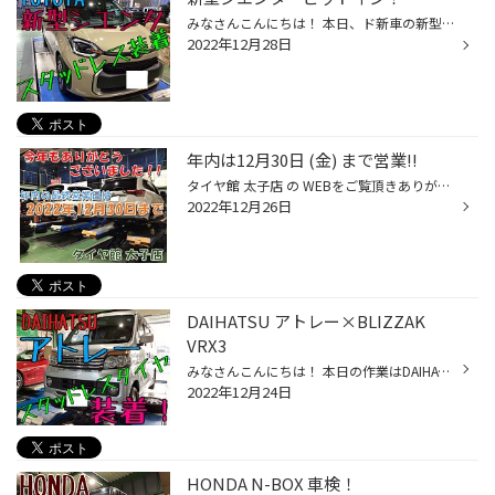
みなさんこんにちは！ 本日、ド新車の新型シエンタが入庫してきました！ 作業はスタッドレス・ホイールセットの取り付けでした！！ 装着するのはBLIZZAK VRX3とトップラン VR5とのセットです！ お車の色合いとマッチしてますね！ この冬は新車の入庫が多いです！ 新車が納車された方でスタッドレス...
2022年12月28日
年内は12月30日 (金) まで営業!!
タイヤ館 太子店 の WEBをご覧頂きありがとうございます!! 今年も残すところあとわずかとなりましたね(^^) お正月準備は進んでいますか?? 新品タイヤへの交換 スタッドレスタイヤへの履き替え エンジンオイル交換 バッテリー交換 ・ ・ ・ などなど お任せください!! タイヤのことならやっぱりタイ...
2022年12月26日
DAIHATSU アトレー×BLIZZAK
VRX3
みなさんこんにちは！ 本日の作業はDAIHATSU アトレーの スタッドレスVRX3へのタイヤ交換です！ 冷え込みがかなり厳しくなりましたね！雪だけでなく路面の凍結も心配ですね… いよいよ決算セールも12/25(日) 明日までです！！ スタッドレスタイヤの在庫も残り僅かになってきています！ 年末年始に帰...
2022年12月24日
HONDA N-BOX 車検！