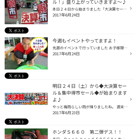
ル！」盛り上がっていきますよ～♪
本日２４日から始まりました「大決算セール！」盛り上がってきてますよ～♪ 姫路では今日まで「ゆかた祭り」・・・。 太子店でも先週より開催しております『お子様限定イベント』、『女性のお客様限定イベント』で、 ２０１７年上期「大決算セール！」を大いに盛り上げていきます！！！ もちろん価格...
2017年6月24日
今週もイベントやってますよ！
先週のイベントで行っていました お子様限定の『スーパーボールすくい』ですが 今週末も好評実施中ですよ。 試しに私も久しぶりにチャレンジしました。 へたすれば10年以上のブランクですが なんと！！ 10個とれました！ （ズルはしてませんよ！）（笑） 10個とれますとキャラクターの抱っこ人形に...
2017年6月24日
明日２４日（土）から◆大決算セー
ル＆集中得市セール◆が始まります
よ♪
やっと梅雨らしい雨が降りましたね。 週末は雨の予報が出ていますので、みなさん運転には気をつけてくださいね！！ さて、明日２４日（土）から◆大決算セール＆集中得市セール◆が 始まるんですよ～♪ 詳しくは下記ＵＲＬをご覧下さい。 http://www.shufoo.net/pntweb/shopDetail/216740/ 土曜日は雨...
2017年6月23日
ホンダＳ６６０ 第二弾デス！！
先日、Ｂａｃｋ Ｙａｒｄ ＳＰＥＣＡＬのエアクリーナーＫＩＴを紹介させて頂きましたが、実は続きがあるんです！！ 今回はインタークーラー側の紹介です！！ 「ダブルインタークーラーダクト」のＫＩＴ内容がコチラです。 エアクリーナーと同様でドア後方下側のダクトからエアーを取り込みインター...