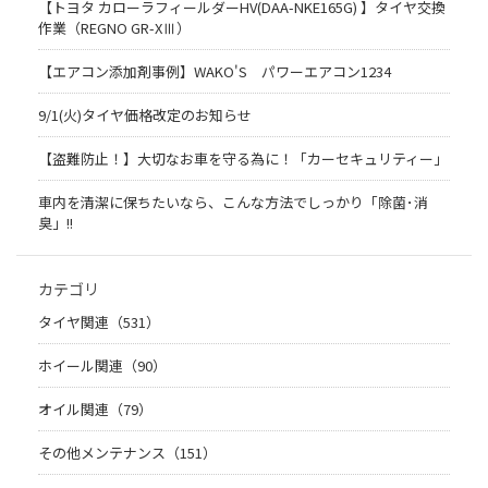
【トヨタ カローラフィールダーHV(DAA-NKE165G) 】タイヤ交換
作業（REGNO GR-XⅢ）
【エアコン添加剤事例】WAKO'S パワーエアコン1234
9/1(火)タイヤ価格改定のお知らせ
【盗難防止！】大切なお車を守る為に！「カーセキュリティー」
車内を清潔に保ちたいなら、こんな方法でしっかり「除菌･消
臭」!!
カテゴリ
タイヤ関連（531）
ホイール関連（90）
オイル関連（79）
その他メンテナンス（151）