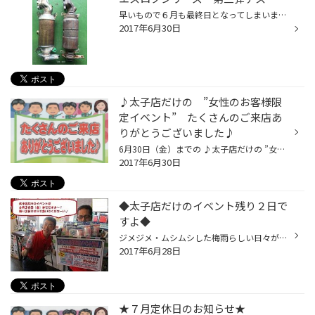
早いもので６月も最終日となってしまいました・・・ しかーし！！！売り出しは７月２日（日）まで開催していますので ラスト２日笑顔全開でご来店をお待ちしています((o(^∇^)o)) 先日よりS660シリーズ？を掲載させていただいていますが、今回は 第三弾ということで紹介させて頂きます HKS METAL CAT...
2017年6月30日
♪太子店だけの ”女性のお客様限
定イベント” たくさんのご来店あ
りがとうございました♪
6月30日（金）までの ♪太子店だけの ”女性のお客様限定イベント” ♪は終了となります。 イベント期間中はたくさんのご来店ありがとうございました！！ またこれからも皆様に喜んで頂けるイベントを考えていきますので、 タイヤ館太子店をよろしくお願い致します。
2017年6月30日
◆太子店だけのイベント残り２日で
すよ◆
ジメジメ・ムシムシした梅雨らしい日々が続いていますね（＞＜） 皆さん、体調は大丈夫ですか？ 太子店は元気に ”大決算セール＆集中得市セール” を開催中ですよ！！ セールについては・・・http://www.shufoo.net/pntweb/shopDetail/216740/をご覧下さい。 Ｗセールと一緒に開催中の「太子店だけの...
2017年6月28日
★７月定休日のお知らせ★