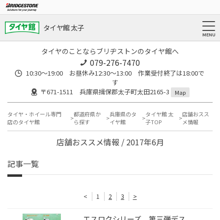
タイヤ館 太子
タイヤのことならブリヂストンのタイヤ館へ
079-276-7470
10:30～19:00 お昼休み12:30～13:00 作業受付終了は18:00で
す
〒671-1511 兵庫県揖保郡太子町太田2165-3
Map
タイヤ・ホイール専門
都道府県か
兵庫県のタ
タイヤ館 太
店舗おスス
店のタイヤ館
ら探す
イヤ館
子TOP
メ情報
店舗おススメ情報 / 2017年6月
記事一覧
<
1
2
3
>
エスロクシリーズ 第三弾デス