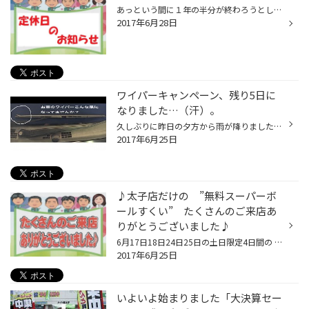
あっという間に１年の半分が終わろうとしていますね（汗） ７月になれば本格的な ”夏” になりますので、みなさん体調管理には気をつけてくださいね！！ さて！７月になりますので、「定休日」のお知らせです。 ４日（火） １１日（火） １８日（火） ２５日（火） の毎週火曜日になります。 ご来店...
2017年6月28日
ワイパーキャンペーン、残り5日に
なりました…（汗）。
久しぶりに昨日の夕方から雨が降りましたね〜。 皆さん、お車のワイパー拭き取りは大丈夫ですか？ ワイパーのゴムがちぎれていたり、拭き取った後スジが残るなどの症状は出ていませんか？ 当店では今月のお買い得商品としてワイパーキャンペーンを実施しております。 ワイパー交換そろそろかな…とお...
2017年6月25日
♪太子店だけの ”無料スーパーボ
ールすくい” たくさんのご来店あ
りがとうございました♪
6月17日18日24日25日の土日限定4日間の ♪太子店だけの ”無料スーパーボールすくい ♪は終了となります。 イベント期間中はたくさんのご来店ありがとうございました！！ たくさんのお子様に喜んで頂けたかと思います。 またこれからも皆様に喜んで頂けるイベントを考えていきますので、 タイヤ館太子...
2017年6月25日
いよいよ始まりました「大決算セー