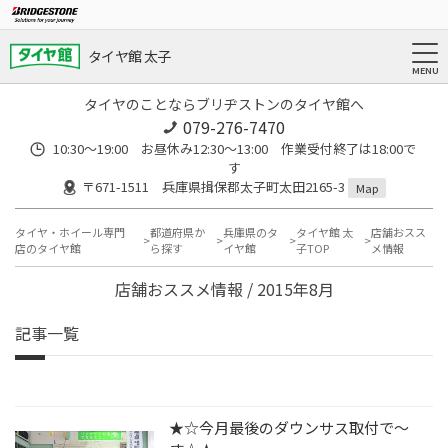
タイヤ館 太子
タイヤのことならブリヂストンのタイヤ館へ
079-276-7470
10:30～19:00 お昼休み12:30～13:00 作業受付終了は18:00で
す
〒671-1511 兵庫県揖保郡太子町太田2165-3
Map
タイヤ・ホイール専門
都道府県か
兵庫県のタ
タイヤ館 太
店舗おスス
店のタイヤ館
ら探す
イヤ館
子TOP
メ情報
店舗おススメ情報 / 2015年8月
記事一覧
★☆今月最後のダウンサス取付で～