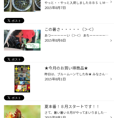
やっと・・やっと入荷しましたＢＢＳ ＬＭブラックミラーです！！！！ そうっ！４月末まで限定で販売していましたアレです！！ ご注文くださったオーナー様もよくぞ待ってくださいました（涙） ＢＢＳ社では初の試みになります 「ブラックミラーシルバーダイヤカット」 何とも言えない心をくすぐる...
2015年8月7日
この暑さ・・・・・（＞＜）
あつーーーーーい（＞＜） あちーーーーーい（＞＜） 溶けるーーーーー（＞＜） こんな言葉しか出てこない毎日ですね（汗） こんなに暑いと愛車のエアコンをつける機会も増えてくると思います！ 当店では、エアコンのガスは取り扱いはしていませんが エアコンの添加剤は販売していますよ♪ 本日も暑...
2015年8月6日
★今月のお買い得商品★
昨日は、ブルームーンでしたね★ みなさん、お月様見ました？ そんなことより！！ あつーーーーーーーーーーーーい（＞＜） 何なの？！この暑さ（汗） みなさん、ほんと熱中症には気をつけて下さいね！！ 身体の体調もそうですが、愛車の体調はどうですか？？ もうすぐ、お盆休みに突入しますが愛車...
2015年8月1日
夏本番！８月スタートです！！
さて、暑い暑い８月がやってまいりました。 今月もど～ぞよろしくお願いします m(_ _)m 昨日、佐用町の南光ひまわり畑に行ってきました。 佐用と言えば～ 「夏のひまわり畑！」 それからそれから 「スタミナたっぷりホルモンうどん！」他・・・くらいでしょうか（笑） 平日に行ったのですが、なか...
2015年8月1日