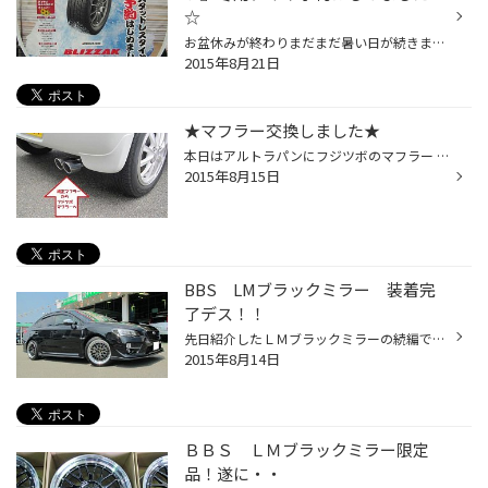
☆
お盆休みが終わりまだまだ暑い日が続きますが、秋はすぐそこまで やってきてますよ～。 ってな理由で、『氷に強い』冬用タイヤの予約を本格的にはじめました♪ 店内にも冬用タイヤコーナーを設置しましたので涼しくなられたい方は 是非ご覧になってあげて下さい☆ ブリヂストンの発泡ゴムを体感できる...
2015年8月21日
★マフラー交換しました★
本日はアルトラパンにフジツボのマフラー 「ＡＵＴＨＯＲＩＺＥ Ｋ」を装着しました。 純正のおとなしいマフラーから迫力のデュアル出しになったので かなり男前に変身しました。 もちろん車検対応ですので安心してドレスアップ出来ますよ！ マフラー交換も当店にお任せ下さい！ 詳しくはスタッフ...
2015年8月15日
BBS LMブラックミラー 装着完
了デス！！
先日紹介したＬＭブラックミラーの続編です。 装着車両 スバルＷＲＸ-Ｓ４ 新車！ 車高はノーマル 純正のサイズと同じ１８インチをチョイスです。 車高調は装着予定ですが・・ＦＬＥＸ-Ａが発売前なんです（涙） 装着が完了したらまたアップいたします。 ど～ですか？ブラックボディーにブラック...
2015年8月14日
ＢＢＳ ＬＭブラックミラー限定
品！遂に・・