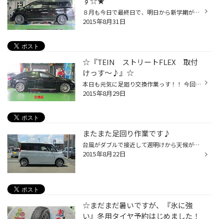
す☆★
８月も今日で最終日で、明日から新学期が始まりますね。 この夏、海にプールに遊びに行かれましたか？ 僕は、、、、行けませんでしたけどね（・皿・） それはさておき、今日はダウンサスの紹介です！ 取付けしたのは、ＴＥＩＮの「ＨＩＧＨ・ＴＥＣＨ」です。 車高を下げながら、愛車の乗り心地も快...
2015年8月31日
☆『TEIN ストリートFLEX 取付
けっす～♪』☆
本日も元気に足廻り交換作業っす！！ 今回作業させて頂いたお車はマークXでございます。 取り付け前の写真は何とか撮影できましたが、装着後の写真が・・・。 バッテリー切れで撮影ができませんでした・・・・・・・・(汗) 申し訳ございません。 次回はバッチリ撮影してアップします☆ まだまだ暑い...
2015年8月29日
またまた足回り作業です♪
台風がダブルで接近して週明けから天候が荒れそうですね。 皆さん外出される時はお気をつけてお出かけ下さい。 さて本日はスズキの軽自動車スペーシアにテインの車高調を取り付け致しました。 インチアップされていたので車体が腰高に見えてしまっていました。 今回は『ＴＥＩＮ ストリートＦＬＥ...
2015年8月22日
☆まだまだ暑いですが、『氷に強
い』冬用タイヤ予約はじめました！