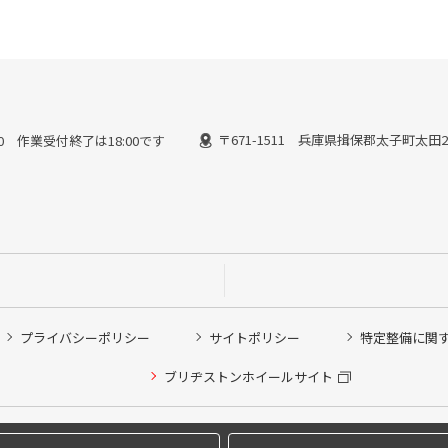
〒671-1511 兵庫県揖保郡太子町太田21
3:00 作業受付終了は18:00です
プライバシーポリシー
サイトポリシー
特定整備に関
他ピット作業の予約
ブリヂストンホイールサイト
希望のクローク契約会員の方はこちらを選択ください
の方はご利用いただけません
Copyright © 2024 Bridgestone Retail Co.,Ltd. All rights Reserved.