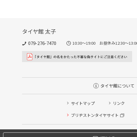
タイヤ館 太子
079-276-7470
10:30～19:00 お昼休み12:30～1
タイヤ館について
サイトマップ
リンク
タイヤ点検・安全点検/タイヤ履き替え/オイル交換/その
ブリヂストンタイヤサイト
クローク契約会員専用タイヤ履き替え※タイヤ履き替えを
本日のタイヤ履き替え順番待ち予約 ※クローク契約会員