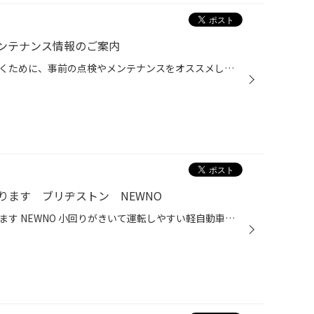
ンテナンス情報のご案内
雨の日でも安全にお出かけいただくために、事前の点検やメンテナンスをオススメしたい 3つのカーメンテナンスポイントをお伝えいたします。 【梅雨前メンテナンスポイント3選！】 ■ワイパー ワイパーが劣化すると、雨の日の視界が悪くなります。 梅雨に入ると雨の日が長くつづくこともしばしば。 年...
ります ブリヂストン NEWNO
軽自動車におすすめ夏タイヤあります NEWNO 小回りがきいて運転しやすい軽自動車は、他の車種に比べて燃費がよく、維持費も安いことが大きな特徴です。このため、車にかかるコストを抑えたい方に選ばれています。 その半面、普通車に比べてタイヤの径が小さいので同じ距離を走っても回転数が多くな...