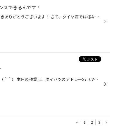
ンスできるんです！
タイヤ館太子店WEBをご覧いただきありがとうございます！ さて、タイヤ館では様々な作業を行っていますが、 お客様からは「タイヤ館って名前だから タイヤしかやっていないんじゃないの？」 とよくお話をしていただきますが、 実はタイヤ以外にも様々な作業を行っております！ タイヤ屋さんなのでタ...
プ
こんにちは！タイヤ館太子店です（＾＾） 本日の作業は、ダイハツのアトレーS710Vに 最近流行っているタナベのアップサス『UP210』の取り付けです。 車高が変わったのでしっかりとアライメント調整を行い完成です。 大好評につき 5月31日まで期限延長決定！！ ＼当日登録OK！／ 【アプリクーポン配...
<
1
2
3
>