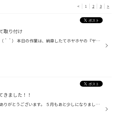
<
1
2
3
>
て取り付け
こんにちは！タイヤ館太子店です（＾＾） 本日の作業は、納車したてホヤホヤの『ヤリスクロス』に 電装品をまとめて取り付け致しました。 取り付けしたのは アルパイン デジタルインナーミラー DVR-DM1046A-IC PIAA スレンダーホーン ユピテル レーザー&レーダー探知機「SUPER CAT」 ブリヂストン T...
てきました！！
タイヤ館太子ＨＰをご覧いただきありがとうございます。 ５月もあと少しになりましたね。 暖かいと言いますか暑い日が多くなってきましたね。 晴れた日ですと車内がかなり暑いですよね。 車のエアコンも定期的にメンテナンスが必要ですよ！！ タイヤ館太子ではエアコンのメンテナンス商品を準備して...