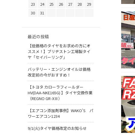
23
24
25
26
27
28
29
30
31
最近の投稿
【低価格のタイヤをお求めの方にオ
ススメ！】ブリヂストン工場製タイ
ヤ「セイバーリング」
バッテリー・エンジンオイルは価格
改定前の今がおすすめ！
【トヨタ カローラフィールダー
HV(DAA-NKE165G) 】タイヤ交換作業
（REGNO GR-XⅢ）
【エアコン添加剤事例】WAKO'S パ
ワーエアコン1234
9/1(火)タイヤ価格改定のお知らせ