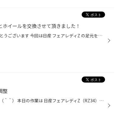
ヤとホイールを交換させて頂きました！
タイヤ館太子店をご覧頂きありがとうございます 今回は日産 フェアレディZ の足元をドレスアップさせて 頂きました！ この角度から見えるタイヤとホイールがたまらないですね！ ホイールはRAYS VOLK RACING TE37 SAGA S-puls もちろんタイヤは POTENZA S007A! プレミアムハイパフォーマンスカーには...
調整
こんにちは！タイヤ館太子店です（＾＾） 本日の作業は 日産フェアレディZ（RZ34）のアライメント作業です。 アライメント調整は、タイヤの寿命を延ばすだけではなく、安全性、燃費、 乗り心地といった様々な面でメリットがあり、タイヤの性能を最大限に引き出せます。 『タイヤ館 太子店 の セール...