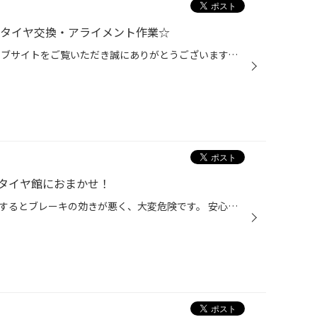
】タイヤ交換・アライメント作業☆
皆様こんにちは！ タイヤ館のウェブサイトをご覧いただき誠にありがとうございます。 本日は近畿エリア内近直営店舗の作業をご紹介させて頂きます 投稿へのご快諾を頂きましたお客様、大変ありがとうございます！ お車：トヨタ カローラクロス 作業：タイヤ交換・アライメント調整 タイヤ：アレンザ...
タイヤ館におまかせ！
雨の日は溝が少ないタイヤで走行するとブレーキの効きが悪く、大変危険です。 安心して走行するために、しっかり「タイヤ点検」をして備えましょう！ タイヤの残り溝をしっかりチェックしよう！ タイヤの溝は雨で濡れた路面の水をしっかり掻き出す能力があります。 溝が少なくなってしまうと、溝が...