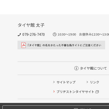
タイヤ館 太子
079-276-7470
10:30～19:00 お昼休み12:30～1
タイヤ館について
サイトマップ
リンク
タイヤ点検・安全点検/タイヤ履き替え/オイル交換/その
ブリヂストンタイヤサイト
クローク契約会員専用タイヤ履き替え※タイヤ履き替えを
本日のタイヤ履き替え順番待ち予約 ※クローク契約会員