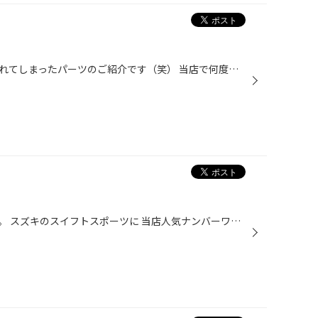
今日は装着写真を惜しくも取り忘れてしまったパーツのご紹介です（笑） 当店で何度もご紹介している『TEIN FLEX-Z』です。 装着したのはダイハツのLA400系コペンです。 FLEX-Zはピロアッパーマウント付きですのでお手頃なのに 走りもしっかりとした人気の車高調です。 次は『クスコのストラットタワ...
今回の作業はまたまた車高調です。 スズキのスイフトスポーツに 当店人気ナンバーワン『TEIN FLEX-Z』を装着しました。 この車種はスタビリンクも付属しておりローダウンによる ロールセンターのズレも対策されています。 取り付けはいつものように愛情込めて作業させて頂きました。 『夏の大総力祭...