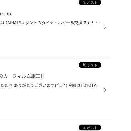
 Cup
みなさんこんにちは！ 本日の作業はDAIHATSU タントのタイヤ・ホイール交換です！ 装着するタイヤは安心のブリヂストン工場製タイヤ、セイバーリングSL101 アルミホイールは当店人気のLala Palm Cupの14インチです！ 最初はタイヤ交換だけでお考えでしたが、 当店に展示してあるホイールを気にいっ...
のカーフィルム施工!!
タイヤ館 太子店 の WEB を ご覧いただき ありがとうございます(*'ω'*) 今回はTOYOTA『ヴェルファイア』の カーフィルム施工をしました!! 温暖化もあり年々暑くなってきてる気がしますが、 皆様、体調は大丈夫ですか?? 特に車内はかなり暑いですよね(;'∀') 熱中症には本当にお気を付けくださいm(__)...