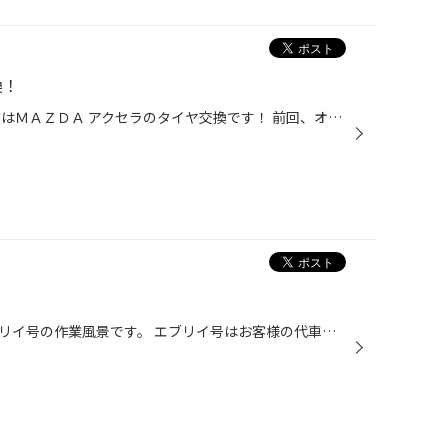
換！
みなさんこんにちは！ 本日の作業はＭＡＺＤＡ アクセラのタイヤ交換です！ 前回、オイル交換でご来店して頂きましたが タイヤの溝が少なくなってきていたのでその時に タイヤのお見積りをさせて頂いていました。 9月からの値上がりもあり本日、お見積りしていたタイヤをご購入して頂きました！ 装...
今回は当店の社用車兼代車のエブリイ号の作業風景です。 エブリイ号はお客様の代車に活躍していますので 安心して乗って頂けるように空気圧のセンサーを取り付けています。 ブリヂストンのタイヤ空気圧モニタリングシステム『TPMS B-11』は センサーの送信機が電池式でそろそろ電池の交換時期なので...