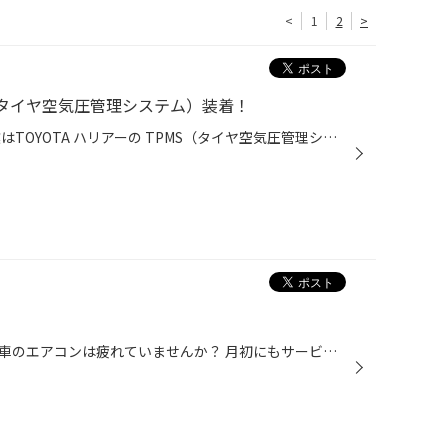
<
1
2
>
S（タイヤ空気圧管理システム）装着！
みなさんこんにちは！ 本日の作業はTOYOTA ハリアーの TPMS（タイヤ空気圧管理システム）装着です！ 今回はタイヤ交換と同時施工して頂きました！ タイヤ交換の商談時に当店の TPMS（タイヤ空気圧管理システム）コーナーで TPMSをご紹介させて頂きました！ 空気圧管理やパンクの早期発見ができると...
まだまだ猛暑が続いていますが愛車のエアコンは疲れていませんか？ 月初にもサービス事例でご紹介させて頂いた『ワコーズのパワーエアコンプラス』 大変好評を頂き毎日のように施工される方が増えています。 新しいお車はもちろんですが特に小排気量のコンパクトカーや軽自動車が多くなっています。...