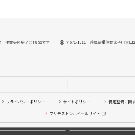
〒671-1511 兵庫県揖保郡太子町太田21
3:00 作業受付終了は18:00です
プライバシーポリシー
サイトポリシー
特定整備に関
他ピット作業の予約
ブリヂストンホイールサイト
希望のクローク契約会員の方はこちらを選択ください
の方はご利用いただけません
Copyright © 2024 Bridgestone Retail Co.,Ltd. All rights Reserved.