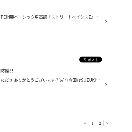
今回も作業はダイハツのエッセに TEIN製ベーシック車高調『ストリートベイシスZ』を装着しました。 今回はお客さんのご要望で純正のアッパーマウントやゴム系のパーツなど 全て新品に交換し足回りが新車並みになりました。 『夏の大総力祭』 を 開催中!! 現在、タイヤ館 太子店では 『夏の大総力祭...
防錆!!
タイヤ館 太子店 の WEB を ご覧いただき ありがとうございます(*'ω'*) 今回はSUZUKI『X BEE』の マフラー防錆コーティングをしました!! 今回はタイヤ交換 つ い で の作業です!! マフラーは特に高温になりやすくサビやすい箇所で おクルマの下回りを見ると、 マフラーだけサビてることは多々ありま...
<
1
2
>