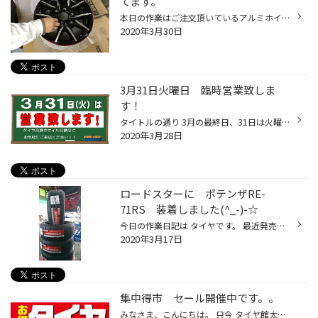
てます。
本日の作業はご注文頂いているアルミホイールの ガラスコーティングを施行致しました。 当店では「 anyany ホイールコーティング剤 」 でコーティングしています。 anyanyホイールコーティング剤は、通常、車のボディに施行する ガラスコーティングが「5.5～6H」という硬度であるのに対し 『8H』と...
2020年3月30日
3月31日火曜日 臨時営業致しま
す！
タイトルの通り 3月の最終日、31日は火曜日ですが臨時営業致します。。。 ご利用お待ち致しておりますm(__)m
2020年3月28日
ロードスターに ポテンザRE-
71RS 装着しました(^_-)-☆
今日の作業日記は タイヤです。 最近発売になったハイグリップラジアル！ ポテンザRE-71RS ロードスターに立て続けに装着が続いています・・・ ロードスター連鎖。 見るからにグリップしそうなこのパターン。。。 いいですねぇ～ 僕も早く欲しいです！ 「タイヤにはそれほど拘りないよ」 と言ってお...
2020年3月17日
集中得市 セール開催中です。。
みなさま、こんにちは。 只今 タイヤ館太子店では ”集中得市” セールを開催中です。 期間は 3月14日（土）から 3月31（火）までとなります。 タイヤ以外でも、オイル交換やバッテリーなどのメンテナンス商品から ローダウン用のダウンサスや車高調まで、何でもセール対象となりますので どうぞこの...