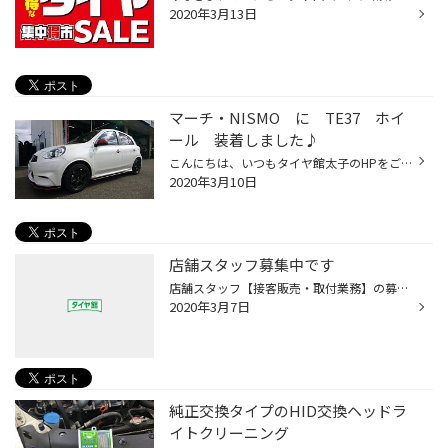
2020年3月13日
マーチ・NISMO に TE37 ホイ
ール 装着しました♪
こんにちは、いつもタイヤ館太子のHPをご覧いただきありがとうございますm(__)m 今日の作業日記は、日差マーチのホットモデル・NISMOのアルミホイール交換です(^_-)-☆ 装着したホイールは、RAYS の VOLKRACING TE37です♪ TE37ソニック 15インチ 色：ダイヤモンドダークガンメタ タイヤ：ブリヂスト...
2020年3月10日
店舗スタッフ募集中です
店舗スタッフ【接客販売・取付業務】の募集をしております！ ※未経験者大歓迎 私たちと一緒に働きませんか？ タイヤの価値をしっかりお伝えし、ご納得頂き、笑顔でお帰り 頂くことが喜びです。その喜びを一緒に味わいませんか？ 明るく元気で接客が好きな方からの応募をお待ちしております。 タイヤ...
2020年3月7日
純正交換タイプのHID交換ヘッドラ
イトクリーニング