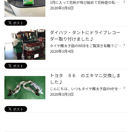
3月に入って花粉が飛び始めて花粉症の私にはつらい季節になりました。 今年はマスクも品薄になっていてマスクを確保するのも大変です（涙） さて本日の作業は 純正のHIDライトが球切れでご来店頂きました。 交換したのはこちら『FET エコルティ D4S R6000K』 当店でも人気のHIDで価格もお手頃で信頼...
2020年3月6日
ダイハツ・タントにドライブレコー
ダー取り付けました♪
タイヤ館太子店のWEBをご覧頂き有難うございます！！スタッフのやまもとです(^^) 本日はダイハツ・タントにドライブレコーダーを取り付けました！！ 人気のKENWOOD・ドライブレコーダー DRV-340です♪♪ 当店では、各メーカーご用意していますのでお気軽にご相談下さい(^O^)／
2020年3月4日
トヨタ ８６ のエキマニ交換しま
した♪
こんにちは、いつもタイヤ館太子店のHPをご覧いただきありがとうございます(^_-)-☆ 今日の作業日記は、トヨタのスポーツカー ８６ の排気系チューンです。 取付けたのは TRUST（トラスト）のエグゾーストマニホールド、通称 エキマニです。 正式な商品名は グレッディ スポーツキャタライザー EX.マ...
2020年3月3日