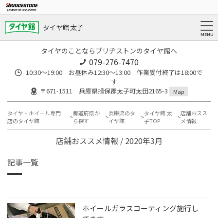
タイヤ館 太子
タイヤのことならブリヂストンのタイヤ館へ
079-276-7470
10:30～19:00 お昼休み12:30～13:00 作業受付終了は18:00で
す
〒671-1511 兵庫県揖保郡太子町太田2165-3
Map
タイヤ・ホイール専門
都道府県か
兵庫県のタ
タイヤ館 太
店舗おスス
店のタイヤ館
ら探す
イヤ館
子TOP
メ情報
店舗おススメ情報 / 2020年3月
記事一覧
ホイールガラスコーティング施行し