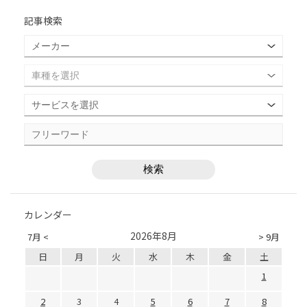
記事検索
カレンダー
2026年8月
7月 <
> 9月
日
月
火
水
木
金
土
1
2
3
4
5
6
7
8