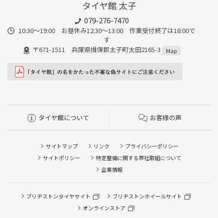
タイヤ館 太子
079-276-7470
10:30～19:00 お昼休み12:30～13:00 作業受付終了は18:00で
す
〒671-1511 兵庫県揖保郡太子町太田2165-3
Map
タイヤ館について
お客様の声
サイトマップ
リンク
プライバシーポリシー
サイトポリシー
特定整備に関する弊社取組について
企業情報
ブリヂストンタイヤサイト
ブリヂストンホイールサイト
タイヤ点検・安全点検/タイヤ履き替え/オイル交換/その他
ピット作業の予約
オンラインストア