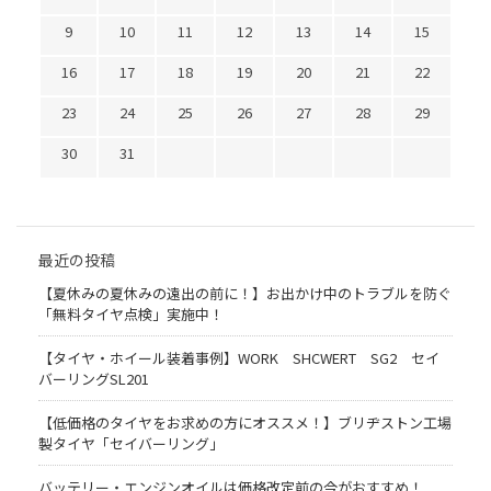
9
10
11
12
13
14
15
16
17
18
19
20
21
22
23
24
25
26
27
28
29
30
31
最近の投稿
【夏休みの夏休みの遠出の前に！】お出かけ中のトラブルを防ぐ
「無料タイヤ点検」実施中！
【タイヤ・ホイール装着事例】WORK SHCWERT SG2 セイ
バーリングSL201
【低価格のタイヤをお求めの方にオススメ！】ブリヂストン工場
製タイヤ「セイバーリング」
バッテリー・エンジンオイルは価格改定前の今がおすすめ！