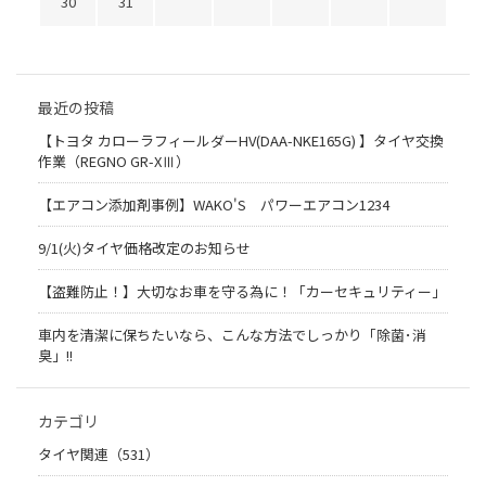
30
31
最近の投稿
【トヨタ カローラフィールダーHV(DAA-NKE165G) 】タイヤ交換
作業（REGNO GR-XⅢ）
【エアコン添加剤事例】WAKO'S パワーエアコン1234
9/1(火)タイヤ価格改定のお知らせ
【盗難防止！】大切なお車を守る為に！「カーセキュリティー」
車内を清潔に保ちたいなら、こんな方法でしっかり「除菌･消
臭」!!
カテゴリ
タイヤ関連（531）