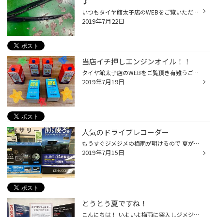
♪
いつもタイヤ館太子店のWEBをご覧いただき有難うございます(^^) 連続の更新になります♪ スタッフの山本です(ﾟ∀ﾟ) じめじめ雨ですね、、もうそろそろ梅雨明けですけど 雨が降ることの多い梅雨時期！ ワイパーの使用頻度も増えていると思います！！ ワイパーは先端がゴムな為定期的な交換。 1年に1度...
2019年7月22日
当店イチ押しエンジンオイル！！
タイヤ館太子店のWEBをご覧頂き有難うございます！！スタッフのやまもとです(^O^)／ エンジンオイルって種類がいろいろあるのはご存知ですか？？ ●鉱物油 原油から不純物や有害物質を取り除いて作られています。 エンジンオイルの基本となります。 ●部分合成油 鉱物油に合成油を加えて作られてたエ...
2019年7月19日
人気のドライブレコーダー
もうすぐジメジメの梅雨が明けるので 夏が待ち遠しいですね。 夏は行楽やお出掛けで車に乗る事が増えますね。 安心してお出かけする時用に前後撮影モデルのドラレコが この時期問い合わせが増えています。 お盆前になると入荷も無くなりますので ご購入予定の方はお早めにご検討ください。
2019年7月15日
とうとう夏ですね！
こんにちは！ いよいよ梅雨に突入しジメジメとした暑い時期に入ってきましたね(*_*; これからはエアコンがフルに活躍する時期になりますが、 車のエアコンにも家庭用と同じくエアコンフィルターが装着されているのを ご存知でしょうか？？ しかも1年毎の交換が必要な消耗品なんです( ..)φメモメモ ...