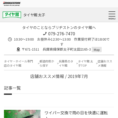
タイヤ館 太子
タイヤのことならブリヂストンのタイヤ館へ
079-276-7470
10:30～19:00 お昼休み12:30～13:00 作業受付終了は18:00で
す
〒671-1511 兵庫県揖保郡太子町太田2165-3
Map
タイヤ・ホイール専門
都道府県か
兵庫県のタ
タイヤ館 太
店舗おスス
店のタイヤ館
ら探す
イヤ館
子TOP
メ情報
店舗おススメ情報 / 2019年7月
記事一覧
ワイパー交換で雨の日を快適に運転