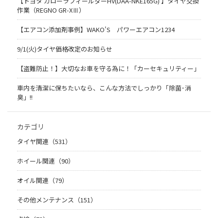
【トヨタ カローラフィールダーHV(DAA-NKE165G) 】タイヤ交換
作業（REGNO GR-XⅢ）
【エアコン添加剤事例】WAKO'S パワーエアコン1234
9/1(火)タイヤ価格改定のお知らせ
【盗難防止！】大切なお車を守る為に！「カーセキュリティー」
車内を清潔に保ちたいなら、こんな方法でしっかり「除菌･消
臭」!!
カテゴリ
タイヤ関連（531）
ホイール関連（90）
オイル関連（79）
その他メンテナンス（151）