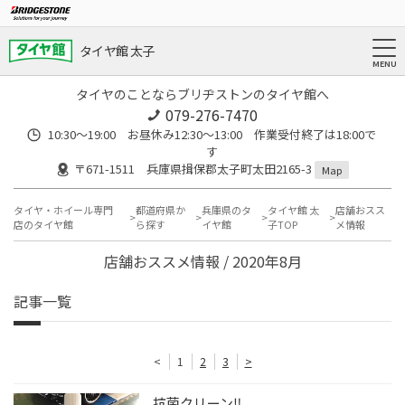
タイヤ館 太子
タイヤのことならブリヂストンのタイヤ館へ
079-276-7470
10:30～19:00 お昼休み12:30～13:00 作業受付終了は18:00で
す
〒671-1511 兵庫県揖保郡太子町太田2165-3
Map
タイヤ・ホイール専門
都道府県か
兵庫県のタ
タイヤ館 太
店舗おスス
店のタイヤ館
ら探す
イヤ館
子TOP
メ情報
店舗おススメ情報 / 2020年8月
記事一覧
<
1
2
3
>
抗菌クリーン‼️