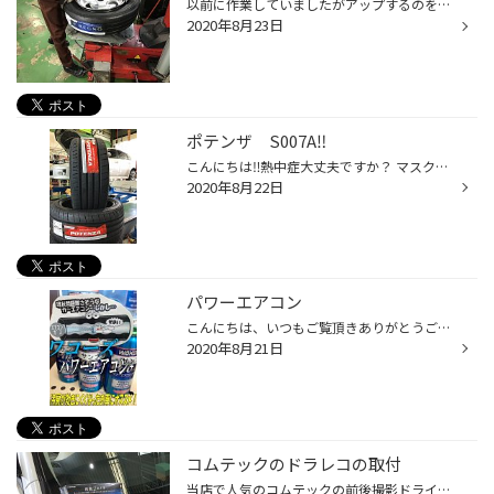
以前に作業していましたがアップするのを忘れていましたのでご紹介いたします。 昔から人気の『WORK マイスターS1』に ブリヂストン『REGNO GR-XⅡ』をお買い上げ頂きました。 鍛造アルミホイールに快適な乗り味のタイヤの組み合わせでドライブが楽しみですね。 もちろんですがアライメント調整も行...
2020年8月23日
ポテンザ S007A‼️
こんにちは‼️熱中症大丈夫ですか？ マスクを付けてると喉の渇きが鈍る？らしいので 細かい水分補給で熱中症対策して下さいね(*^ω^*) 朝イチからインプレッサにポテンザ S007A の 取り付け作業がありました(´∀｀=) ご存知の方も多いかと多いかと思いますが、 BRIDGESTONEのプレミアムタイヤでござい...
2020年8月22日
パワーエアコン
こんにちは、いつもご覧頂きありがとうございます(^^♪ 本日ご紹介するのは、エアコンを一番涼しくして30℃までしか下がらなかったお車に こちらを使ったら・・・ 何と！最大21℃まで下がりました！！ かなり効果が出ましたね！！ 最近涼しい風が来にくくなったなとお思いの方は 是非一度おためしあれ...
2020年8月21日
コムテックのドラレコの取付
当店で人気のコムテックの前後撮影ドライブレコーダーを取付しました。 今回は人気の前後モデルの中でも日本製の『ZDR025』をお買い上げいただきました。 全モデルより一回りコンパクトになりシンプルですが非常に優れモノです。 リアカメラもコンパクトになり視界を妨げません。 フォーマットも不...