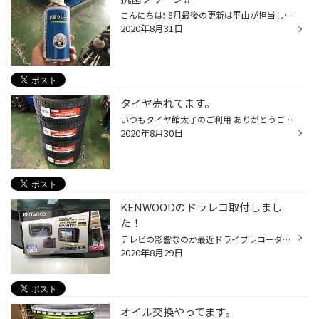
こんにちは❗️ 8月最後の更新は平山が担当しますd(￣ ￣) 今回は今のご時世にピッタリの 『抗菌クリーン』を紹介します(´∀｀=) 車内＆エアコン内部消臭・抗菌‼️ 施工されたお客様からは・・・・｢スッキリした‼️爽やかになった‼️｣ との声を多く頂いております(๑˃̵ᴗ˂̵) わずか15分の施工時間でスッキ...
2020年8月31日
タイヤ売れてます。
いつもタイヤ館太子のご利用 ありがとうございます スタッフのきむらです(⌒▽⌒) 今日はポテンザのS001RFTの交換しました！ スポーティーでかっこいいですねー( ´ ▽ ` )d 当店はランフラットタイヤの取り扱い店ですので、 ご気軽にお申し付けくださいm(_ _)m
2020年8月30日
KENWOODのドラレコ取付しまし
た！
テレビの影響なのか最近ドライブレコーダーの問い合わせが急増しています。 つい先日もコムテックのドラレコをこちらでご紹介致しましたが 本日はケンウッドの前後撮影モデル『DRV-MR745』を取付致しました。 後方のスモークガラスやプライバシーガラスでは夜の撮影が暗くなっていましたが このモデ...
2020年8月29日
オイル交換やってます。