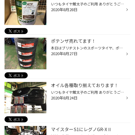
いつもタイヤ館太子のご利用 ありがとうございます スタッフの木村です オートマチックオイル交換やってますので 御気軽にお寄りください！
2020年8月28日
ポテンザ売れてます！
本日はブリヂストンのスポーツタイヤ、ポテンザです。 ポルシェ、フェラーリ、アストンマーチン、メルセデスベンツ、 BMW、アウディなど、数々の世界的ハイパフォーマンスカーの 標準タイヤとして装着されています。 実は結構売れてます。
2020年8月27日
オイル各種取り揃えております！
いつもタイヤ館太子のご利用 ありがとうございます スタッフのきむらです(⌒▽⌒) 今日はNUTECのインターセプターZZ01！ 当店オススメのオイルです！ 是非試してみませんか？
2020年8月24日
マイスターS1にレグノGR-XⅡ