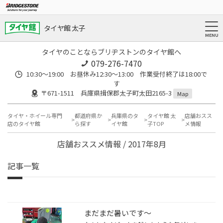
タイヤ館 太子
タイヤのことならブリヂストンのタイヤ館へ
079-276-7470
10:30～19:00 お昼休み12:30～13:00 作業受付終了は18:00で
す
〒671-1511 兵庫県揖保郡太子町太田2165-3
Map
タイヤ・ホイール専門
都道府県か
兵庫県のタ
タイヤ館 太
店舗おスス
店のタイヤ館
ら探す
イヤ館
子TOP
メ情報
店舗おススメ情報 / 2017年8月
記事一覧
まだまだ暑いです～