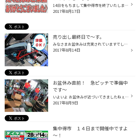
14日をもちまして集中得市を終了いたしました。 期間中はたくさんのお客様にご来店を賜りまして、スタッフ一同、感謝しております。。 特に今回の大売り出しでは、広い地域（遠方）からもたくさんご来店いただきました！ 本当に、本当にありがたいことです。。。。 重ねて御礼申し上げます。 さて・...
2017年8月17日
売り出し最終日で～す。
みなさまお盆休みは充実されていますでしょうか？ ７月末より行っていました『集中得市』の売り出しの最終日を迎えました。 沢山のご来店誠にありがとうございました。 タイヤ館太子は明日１５日（火）と１６日（水）はお休みさせて頂きますが １７日からは更にパワーアップして営業致しますのでド...
2017年8月14日
お盆休み直前！ 急ピッチで準備中
です～
いよいよ お盆休みが近づいてきましたねぇ＝＝ タイヤ館太子でもロングドライブに備えたお客様のタイヤ交換・オイル交換など 連日たくさんのお客様にお越しいただいております～ 毎度ありがとうございます！ 今日はご注文いただいているアルミホイールが ”ドサっ” と入荷いたしましたので 古林スタ...
2017年8月9日
集中得市 １４日まで開催中ですよ
～！