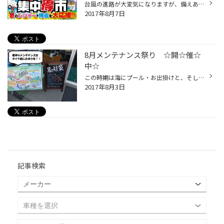
台風の進路が大変気になりますが、備えあれば憂い無し！！ 大きな被害が出ないことを祈るばかりです・・・ 現在好評開催中の「集中得市」ですが１４日の月曜日まで開催中です！！ 連休前の愛車の点検がまだお済でないオーナー様もせっかくの この機会に点検をして、楽しく安全に走行していただきた...
2017年8月7日
8月メンテナンス祭り ☆開☆催☆
中☆
この時期は海にプール・お出掛けと、そしてロードサービス！！ ８月のこの時期はロードサービスの利用・出動が多くなるのですΣ（・ω・） なぜなら色々とお車を使用する機会が多くなります。 そうするとメンテナンスが疎かになってしまい、例えばバッテリーがあがってしまったり、タイヤの空気圧をみ...
2017年8月3日
記事検索