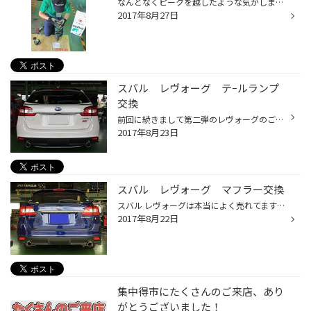
なんとなくピークを越したような気がしますが、まだまだ暑い日が続きます…。 そんな暑い中ですが、新入社員として元気一杯で頑張っております、平山です！ 皆さんも熱中症にならないよう、こまめな水分補給をしてくださいね♪ さて、まだまだ勉強中な分野も多い私ですが、今日はピットでの一コマを紹...
2017年8月27日
スバル レヴォーグ テｰルランプ
交換
前回に続きまして第二弾のレヴォーグのご紹介です 今回の車輌も２０００ｃｃターボになります。 レヴォーグのテールランプを製造しているメーカーはあまり多くはありませんが、 デザイン、明るさ、耐久性、などを考慮してEマークも取得している老舗メーカーの 「CORAZON」製を使用しました。スモー...
2017年8月23日
スバル レヴォーグ マフラー交換
スバル レヴォーグは本当によく売れてますね～ それに伴いいろんなパーツの問い合わせがはいります。 足回り、ホイール、エアクリ、マフラーなどなど 今回はマフラー交換のご紹介です 車輛は レヴォーグ 2000CCターボ アイテムは「ガナドールVertex Sport センターパイプ付き」 重量も軽くなります...
2017年8月22日
集中得市にたくさんのご来店、あり
がとうございました！