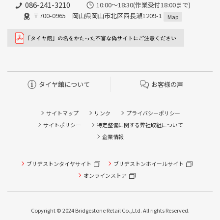
086-241-3210
10:00〜18:30(作業受付18:00まで)
〒700-0965 岡山県岡山市北区西長瀬1209-1
Map
タイヤ館について
お客様の声
サイトマップ
リンク
プライバシーポリシー
サイトポリシー
特定整備に関する弊社取組について
企業情報
ブリヂストンタイヤサイト
ブリヂストンホイールサイト
タイヤ点検・安全点検/タイヤ履き替え/オイル交換/その他
ピット作業の予約
オンラインストア
クローク契約会員専用タイヤ履き替え※タイヤ履き替えを
希望のクローク契約会員の方はこちらを選択ください
Copyright © 2024 Bridgestone Retail Co.,Ltd. All rights Reserved.
本日のタイヤ履き替え順番待ち予約 ※クローク契約会員の