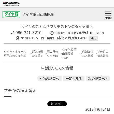
タイヤ館 岡山西長瀬
タイヤのことならブリヂストンのタイヤ館へ
086-241-3210
10:00〜18:30(作業受付18:00まで)
〒700-0965 岡山県岡山市北区西長瀬1209-1
Map
タイヤ館 岡
タイヤ・ホイール
都道府県
岡山県の
店舗おス
プチ花の
山西長瀬
専門店のタイヤ館
から探す
タイヤ館
スメ情報
植え替え
TOP
店舗おススメ情報
< 前の記事へ
一覧へ戻る
次の記事へ >
プチ花の植え替え
2013年9月24日