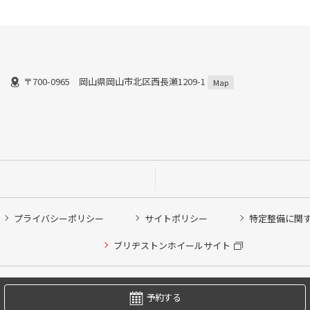
〒700-0965 岡山県岡山市北区西長瀬1209-1
Map
プライバシーポリシー
サイトポリシー
特定整備に関
他ピット作業の予約
ブリヂストンホイールサイト
希望のクローク契約会員の方はこちらを選択ください
の方はご利用いただけません
Copyright © 2024 Bridgestone Retail Co.,Ltd. All rights Reserved.
予約する