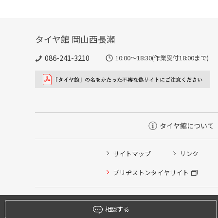
タイヤ館 岡山西長瀬
086-241-3210
10:00〜18:30(作業受付18:00まで)
タイヤ館について
サイトマップ
リンク
タイヤ点検・安全点検/タイヤ履き替え/オイル交換/その
ブリヂストンタイヤサイト
クローク契約会員専用タイヤ履き替え※タイヤ履き替えを
本日のタイヤ履き替え順番待ち予約 ※クローク契約会員
相談する