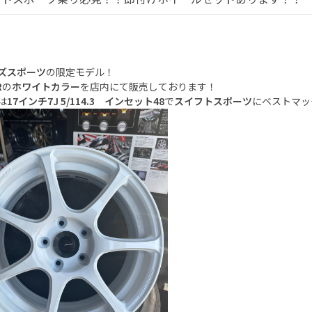
ズスポーツ
の限定モデル！
R
の
ホワイトカラー
を店内にて販売しております！
は
17インチ7J 5/114.3 インセット48
で
スイフトスポーツ
にベストマッ