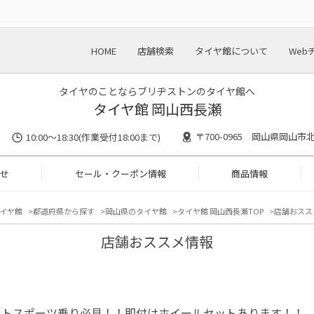
HOME
店舗検索
タイヤ館について
Web
タイヤのことならブリヂストンのタイヤ館へ
タイヤ館 岡山西長瀬
〒700-0965 岡山県岡山市北
10:00〜18:30(作業受付18:00まで)
せ
セール・クーポン情報
商品情報
イヤ館
都道府県から探す
岡山県のタイヤ館
タイヤ館 岡山西長瀬TOP
店舗おスス
店舗おススメ情報
フトスポーツ乗り必見！！即付けホイールセットあります！！