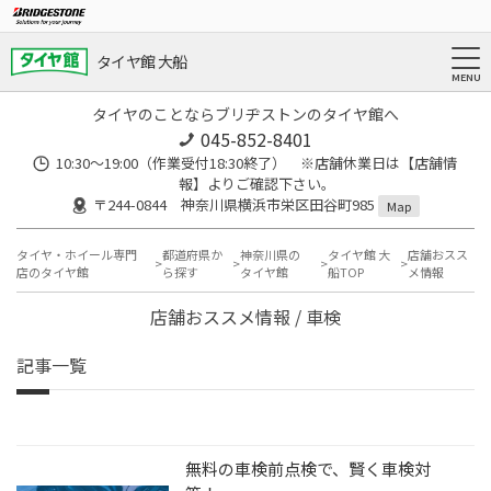
タイヤ館 大船
タイヤのことならブリヂストンのタイヤ館へ
045-852-8401
10:30～19:00（作業受付18:30終了） ※店舗休業日は【店舗情
報】よりご確認下さい。
〒244-0844 神奈川県横浜市栄区田谷町985
Map
タイヤ・ホイール専門
都道府県か
神奈川県の
タイヤ館 大
店舗おスス
店のタイヤ館
ら探す
タイヤ館
船TOP
メ情報
店舗おススメ情報 / 車検
記事一覧
無料の車検前点検で、賢く車検対