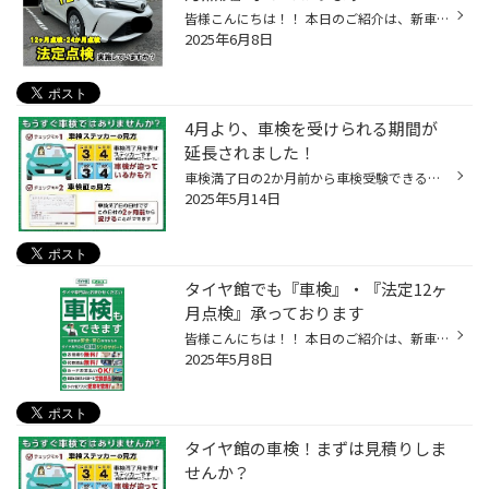
皆様こんにちは！！ 本日のご紹介は、新車ですと 3年、それ以外の一般自家用車で、2年毎の行事。。。 『車検』 そして、意外と忘れがちな、１年に１回の『法定12ヶ月点検』 当店で受付し、提携の整備工場で実施しています。 お車でご来店いただければ、概算のお見積りもできます。 車検は、満了日の...
2025年6月8日
4月より、車検を受けられる期間が
延長されました！
車検満了日の2か月前から車検受験できるようになったことご存知ですか？ 2025年4月より、道路運送車両法施行規則等が改正され 「車検証の有効期間満了日の2ヵ月前から満了日までの間」に車検を受けても、 残存する有効期限が失われないことになったということで、 車検が非常に込み合う時期を避けた...
2025年5月14日
タイヤ館でも『車検』・『法定12ヶ
月点検』承っております
皆様こんにちは！！ 本日のご紹介は、新車ですと 3年、それ以外の一般自家用車で、2年毎の行事。。。 『車検』 そして、意外と忘れがちな、１年に１回の『法定12ヶ月点検』 当店で受付し、提携の整備工場で実施しています。 お車でご来店いただければ、概算のお見積りもできます。 車検は、満了日の...
2025年5月8日
タイヤ館の車検！まずは見積りしま
せんか？