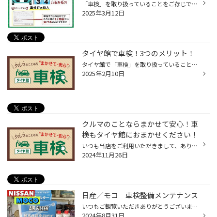
「車検」を取り扱っていることをご存じですか？ タイヤだけではなく、オイルやバッテリー交換など、メンテナンスも幅広く手掛けており、 車検も安心して、当店におまかせいただくことができます！ まずはお客様のおクルマに貼ってある「車検シール」を確認しましょう！ 特に車検シールが「3月・4月...
2025年3月12日
タイヤ館で車検！3つのメリット！
タイヤ館で「車検」を取り扱っていることをご存じですか？ タイヤだけではなく、オイルやバッテリーの交換など、メンテナンスも幅広く手掛けており、 車検も安心してタイヤ館におまかせいただくことができます！ タイヤ館で車検を受ける3つのメリット！ ＜メリット その1＞交換部品がお得！ タイヤ...
2025年2月10日
クルマのことならまかせて安心！車
検もタイヤ館におまかせください！
いつも当店をご利用いただきまして、ありがとうございます。 突然ですが、 タイヤ館でおクルマの車検も取り扱っていることご存じですか？ タイヤ館といえば、タイヤ専門店というイメージから、 タイヤを購入するだけのお店というイメージを持たれているお客様も多く、 車検も取り扱っていることをお...
2024年11月26日
日産／モコ 車検整備メンテナンス
いつもご観覧いただきありがとうございます。 タイヤ館大船の井上です♪( ´θ｀) 本日ご紹介するのはこちら(● ˃̶͈̀ロ˂̶͈́)੭ꠥ⁾⁾ ＜＜作業詳細＞＞ 車種：MOCO メーカー:NISSAN 作業内容：車検 ご依頼頂いたきっかけ：満了日が近くなったので 使用方法：レジャーなど エアフィルター交換 エアフィルター...
2024年8月31日