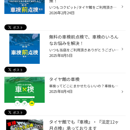
策！
いつもコクピット/タイヤ館をご利用頂きありがとうございます。 今回は、コクピット/タイヤ館がオススメする「車検前点検」についてご紹介いたします。 【車検前点検は、出費を集中させない、かしこい車検対策です】 ・車検って何？よく分からなくて不安・・・。 ・できれば車検の出費を抑えたい・...
2026年2月24日
無料の車検前点検で、車検のいろん
なお悩みを解決！
いつも当店をご利用頂きありがとうございます。 今回は、「車検」をよりお得にお受けいただくために、 コクピット/タイヤ館がオススメする「車検前点検」についてご紹介いたします。 【車検前点検は、出費を集中させない、かしこい車検の受け方】 ・車検って何？車検って良く分からない！ ・はじめ...
2025年8月5日
タイヤ館の車検
車検ってどこにまかせたらいいの？車検も頼めるの？とお悩みのお客様車検もコクピット・タイヤ館におまかせください！
2025年8月4日
タイヤ館でも『車検』・『法定12ヶ
月点検』承っております