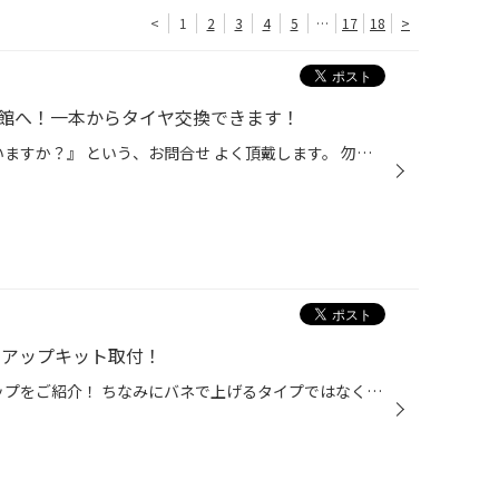
<
1
2
3
4
5
…
17
18
>
館へ！一本からタイヤ交換できます！
『タイヤって、1本でも販売していますか？』 という、お問合せ よく頂戴します。 勿論、1本でも大丈夫です。 2本交換または4本交換など タイヤの状態により、ご提案させていただく場合もございます。 タイヤ交換は一本から受け付けておりますで、お気軽にご相談ください。 「タイヤ交換を何処に頼べ...
トアップキット取付！
今回はGR型フィットのリフトアップをご紹介！ ちなみにバネで上げるタイプではなくスペーサーを入れるタイプのリフトアップになります。 シルクロードのリフトアップキットを使用しました。 かなり印象も変わりますね！ 横から見るとさらに変化がわかりますよね？ リフトアップ、ローダウンにご興味...