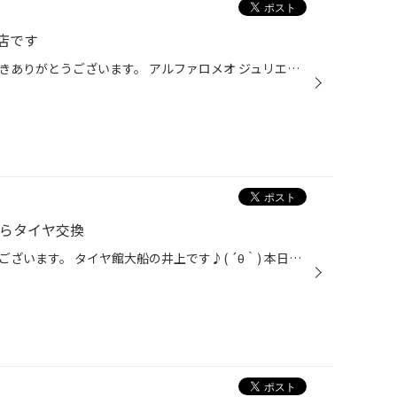
店です
当店のホームページをご覧いただきありがとうございます。 アルファロメオ ジュリエッタのタイヤ交換をご紹介します。 お客さまがタイヤのパンクに気づきご来店されました。 タイヤをご購入いただいた際、パンク補償にご加入いただいていたので 手続き後、交換の承認を得られたのでタイヤ交換させて...
検からタイヤ交換
いつもご観覧いただきありがとうございます。 タイヤ館大船の井上です♪( ´θ｀) 本日ご紹介するのはこちら(● ˃̶͈̀ロ˂̶͈́)੭ꠥ⁾⁾ ＜＜作業詳細＞＞ 車種：アクア メーカー:トヨタ 作業内容：パンク点検 ご依頼頂いたきっかけ：パンクしたためタイヤ交換したい 使用方法：レジャーなど 走行中にパンクし...