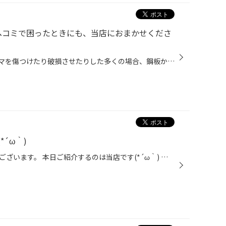
ヘコミで困ったときにも、当店におまかせくださ
事故やアクシデントによってクルマを傷つけたり破損させたりした多くの場合、鋼板からなる一般的な外装パネルやバンパー等の樹脂製品などを、交換せずに修理することができます。そのような外装パネル等のキズやへこみなどの損傷を修復することを「鈑金」といいます。鈑金作業を行ったのち、必要に...
´ω｀)
いつもご観覧いただきありがとうございます。 本日ご紹介するのは当店です(*´ω｀) タイヤ館ってタイヤとかホイールしか置いてないですか？？ よく言われますが当店はカー用品も多数用意しております( *´艸｀) まずはオイル・バッテリー(*´ω｀) ワイパーやウィンドーケミカル類 洗車用品も多数ご用意...