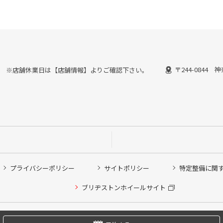
〒244-0844
30終了） ※店舗休業日は【店舗情報】よりご確認下さい。
プライバシーポリシー
サイトポリシー
特定整備に関
他ピット作業の予約
ブリヂストンホイールサイト
希望のクローク契約会員の方はこちらを選択ください
の方はご利用いただけません
Copyright © 2024 Bridgestone Retail Co.,Ltd. All rights Reserved.