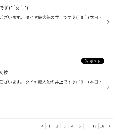
(*´ω｀*)
いつもご観覧いただきありがとうございます。 タイヤ館大船の井上です♪( ´θ｀) 本日ご紹介するのはこちら(● ˃̶͈̀ロ˂̶͈́)੭ꠥ⁾⁾ ＜＜作業詳細＞＞ 車種：ホンダ メーカー:ヴェゼル 作業内容：パンク点検からのタイヤ交換 ご依頼頂いたきっかけ：走行中にガタガタ音がして 使用方法：通勤、仕事など お...
交換
いつもご観覧いただきありがとうございます。 タイヤ館大船の井上です♪( ´θ｀) 本日ご紹介するのはこちら(● ˃̶͈̀ロ˂̶͈́)੭ꠥ⁾⁾ ＜＜作業詳細＞＞ 車種：スカイライン メーカー:日産 作業内容：マフラー交換 ご依頼頂いたきっかけ：友達の足回り交換の付き添いで 使用方法：レジャーなど 純正はこんな...
<
1
2
3
4
5
…
17
18
>