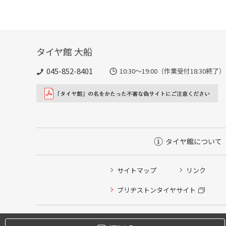
タイヤ館 大船
045-852-8401
10:30～19:00（作業受付18:
タイヤ館について
サイトマップ
リンク
タイヤ点検・安全点検/タイヤ履き替え/オイル交換/その
ブリヂストンタイヤサイト
クローク契約会員専用タイヤ履き替え※タイヤ履き替えを
本日のタイヤ履き替え順番待ち予約 ※クローク契約会員