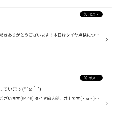
いつも当店ホームページご覧いただきありがとうございます！本日はタイヤ点検についていくつかお話しさせていただきますのでよろしければお付き合いくださいね(^^)/■タイヤ点検タイヤ点検で何をするか？？①空気圧点検②外傷点検（経年劣化によるヒビ等）③偏摩耗点検④残溝点検というものがあります！...
ています(*´ω｀*)
いつもご観覧いただきありがとうございます(#^.^#) タイヤ館大船、井上です(・ω・)ノ 今日のご案内は高速道路や自動車専用道路を使うときにとても便利なETCのお話です(*´ω｀) 「ETCを取付したい」、「車を買い替えたから再セットアップをしたい」そういう時は 今まではお店に行ってセットアップ用紙...