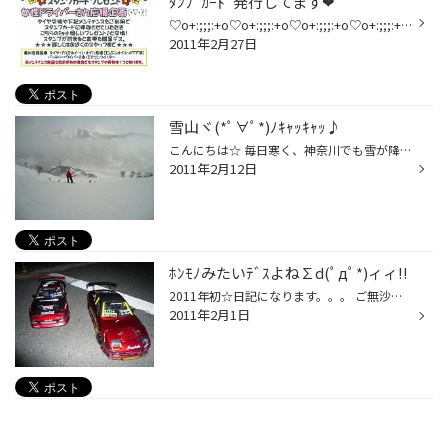
ﾀﾝﾌﾟｶｰﾄﾞ発行してます❤
♡o+:;;;:+o♡o+:;;;:+o♡o+:;;;:+o♡o+:;;;:+o♡o+:;;;:+o♡o+:;;;:+o♡o+:;;;:+o♡o+:;;;:+o♡o+:;;;:+o♡o+:;;;:+o 皆様、こんにちは( *´pq`) 昨年末に、ﾚﾃﾞｨｰｽﾃﾞｰを終了させて頂いてから 早2ヶ月…。。。 大変お待たせ致しましたｯｯ❤ 2月14日ﾊﾞﾚﾝﾀｲﾝﾃﾞｰより、女性ﾄﾞﾗｲﾊﾞｰ様限定っ！の ｽﾀﾝﾌﾟｶｰﾄﾞを発行させて...
2011年2月27日
雪山ヾ(*ﾟ∀ﾟ*)ﾉｷｬｯｷｬｯ♪
こんにちは☆ 毎日寒く、神奈川でも雪が降りましたが 皆様風邪など引いていませんか？？ もうすぐ花粉の季節も近づいて、いつ症状が現れるのか 心配で仕方ないです…。。。ｶﾞｸｶﾞｸ((( ；ﾟДﾟ)))ﾌﾞﾙﾌﾞﾙ 先日、Typs今ｼｰｽﾞﾝ2回目の雪山へ行ってまいりましたｯｯ(ノ≧∀)ﾉ♪ 総勢7名の大所帯です❤ こちらを4時に...
2011年2月12日
ﾎﾝﾓﾉみたいﾃﾞｽよね∑d(ﾟдﾟ*)ィィ!!
2011年初☆日記になります。。。 ご無沙汰しておりまして、ｽﾐﾏｾﾝ…(´；ω；｀) 2011年の目標は… 「日記をきちんと更新するｯｯ！」に致します★ミ 今年も宜しくお願い致します・:*:・:(ｏﾟ∀ﾟp)pq(qﾟ∀ﾟｏ):・:*:・ さて、先日Typsの友人がﾁｯ素ｶﾞｽ内圧点検に来店してくれました♪ その時にみせてもらったのが...
2011年2月1日