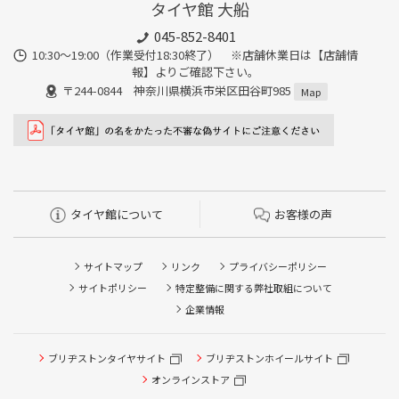
タイヤ館 大船
045-852-8401
10:30～19:00（作業受付18:30終了） ※店舗休業日は【店舗情
報】よりご確認下さい。
〒244-0844 神奈川県横浜市栄区田谷町985
Map
タイヤ館について
お客様の声
サイトマップ
リンク
プライバシーポリシー
サイトポリシー
特定整備に関する弊社取組について
企業情報
タイヤ点検・安全点検/タイヤ履き替え/オイル交換/その他
ブリヂストンタイヤサイト
ブリヂストンホイールサイト
ピット作業の予約
オンラインストア