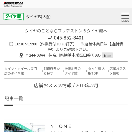
タイヤ館 大船
タイヤのことならブリヂストンのタイヤ館へ
045-852-8401
10:30～19:00（作業受付18:30終了） ※店舗休業日は【店舗情
報】よりご確認下さい。
〒244-0844 神奈川県横浜市栄区田谷町985
Map
タイヤ・ホイール専門
都道府県か
神奈川県の
タイヤ館 大
店舗おスス
店のタイヤ館
ら探す
タイヤ館
船TOP
メ情報
店舗おススメ情報 / 2013年2月
記事一覧
Ｎ ＯＮＥ