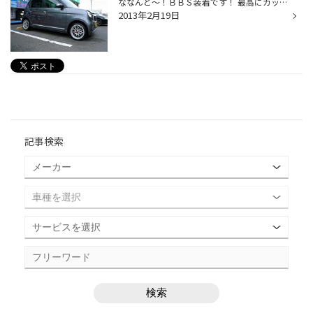
ななんと～！ＢＢＳ装着です！ 最高にカックイイ～(^O^)／＆クールです(*^^)v 社外アルミを装着した Ｎ ＯＮＥ 正直・・・初めて見ました(^_^;) Ｎ ＯＮＥユーザーの皆様～ タイヤ館で個性豊かに愛車のイメチェンしませんか～(^_-)-☆
2013年2月19日
記事検索