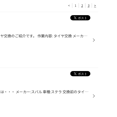
<
1
2
3
>
みなさんこんにちは！ 今回はタイヤ交換のご紹介です。 作業内容: タイヤ交換 メーカー:日産 車種:セレナ 交換前のタイヤ 装着していたタイヤ:エコピアEP150（新車装着タイヤ） 交換後 交換後のタイヤは 種類:プレイズPXｰRV II /サイズ:195/60R16 プレイズは疲れにくいの特徴です。 高速道路を使う...
みなさんこんにちは！ 今回の作業は・・・ メーカー:スバル 車種:ステラ 交換前のタイヤ 種類:ネクストリー サイズ:155/65R14 交換後 種類:エコピアNH100C サイズ:155/65R14 今回はネクストリーからエコピアにグレードアップです！！ ウェット性能、ライフ性能が優れています！ 主に街乗りでご使用...