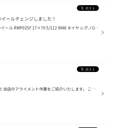
Pホイールチェンジしました！
車種 ゴルフ7 ヴァリアント 商品 ホイール RMP025F 17×70 5/112 IN48 タイヤ レグノGR-XⅡ 225/45R17 タイヤもそろそろ交換時期。 ホイールも一緒に交換をご検討されていたお客様。 ご希望のホイールがマッドブラック系。 その中でも一番に選んで頂いたホイールがこちらの RMP025F、純正ボルト仕様...
①スバル エクシーガ ②BMW 320ｄ 当店のアライメント作業をご紹介いたします。 こちらはスバルエクシーガ。 タイヤ交換後のアライメント調整です。 調整のメリットは、直進安定性がよくなり、タイヤのライフ性能向上につながります。 無駄な摩擦抵抗が軽減される為、燃費の向上にも繋がります。 特に...