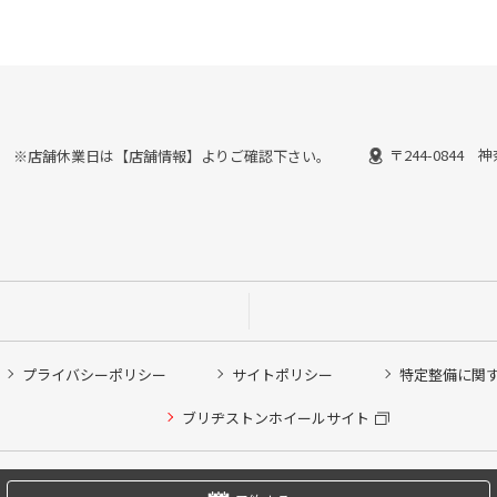
〒244-0844
30終了） ※店舗休業日は【店舗情報】よりご確認下さい。
プライバシーポリシー
サイトポリシー
特定整備に関
他ピット作業の予約
ブリヂストンホイールサイト
希望のクローク契約会員の方はこちらを選択ください
の方はご利用いただけません
Copyright © 2024 Bridgestone Retail Co.,Ltd. All rights Reserved.