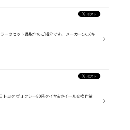
みなさんこんにちは！ 今回はハスラーのセット品取付のご紹介です。 メーカー:スズキ 車種:ハスラー 純正タイヤ、純正ホイールの状態 とても見た目がおしゃれなハスラーです！ 交換後 ボディカラーにとてもマッチしたホイールです！ ホイールの詳細 ホイール 種類:ディーンクロスカントリー サイズ:...
みなさまこんにちは(=^▽^)σ~ 先日トヨタ ヴォクシー80系タイヤ&ホイール交換作業 を行いました(๑>◡<๑)y マルカサービスMiD 520F RMP520F ハイパーメタルコート／ポリッシュ 18インチ ブリヂストン プレイズPX-RVⅡ タイヤはミニバン専用タイヤプレイズPX-RVⅡを選択！！ インチアップしても乗り心地は...