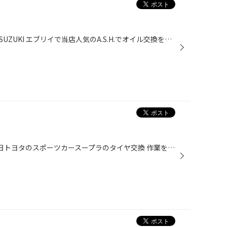
みなさまこんにちは٩(^‿^)۶ 先日SUZUKI エブリイで当店人気のA.S.H.でオイル交換を行いました。 高性能オイルA.S.H. A.S.H.オイルはノンポリマーで汚れづらいオイル！！ 通常オイルの倍以上長持ちするオイル(๑╹ω╹๑ ) お車の状態にも寄りますが7000キロ〜10000キロ位まで 使用出来るオイルです♪ メン...
みなさまこんちは（≧∇≦）y 先日トヨタのスポーツカースープラのタイヤ交換 作業を行いました！！ タイヤはブリヂストンスポーツタイヤポテンザRE-71RS を装着(*^▽^*) ポテンザRE-71RS ポテンザRE-71RSは走りを楽しむユーザーに大人気のタイヤです^o^ サーキット＆峠を楽しむお客様におすすめです♪ ...