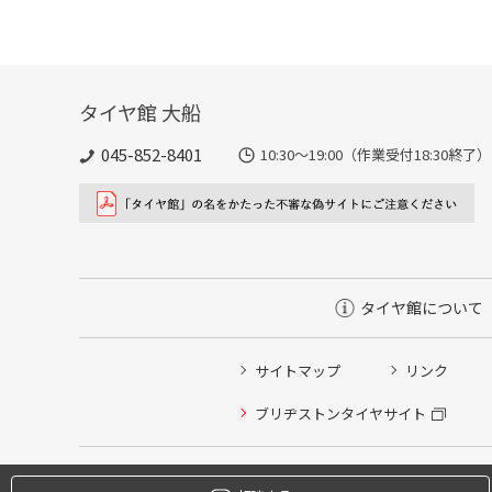
タイヤ館 大船
045-852-8401
10:30～19:00（作業受付18:
タイヤ館について
サイトマップ
リンク
タイヤ点検・安全点検/タイヤ履き替え/オイル交換/その
ブリヂストンタイヤサイト
クローク契約会員専用タイヤ履き替え※タイヤ履き替えを
本日のタイヤ履き替え順番待ち予約 ※クローク契約会員