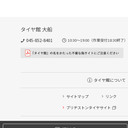
タイヤ館 大船
045-852-8401
10:30～19:00（作業受付18:
タイヤ館について
サイトマップ
リンク
タイヤ点検・安全点検/タイヤ履き替え/オイル交換/その
ブリヂストンタイヤサイト
クローク契約会員専用タイヤ履き替え※タイヤ履き替えを
本日のタイヤ履き替え順番待ち予約 ※クローク契約会員