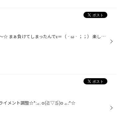
またまた野球観戦行ってきました～☆ まぁ負けてしまったんでε＝（‐ω‐；；） 楽しかったのはビールを飲んで、風船飛ばしたことです・・・。 ナイターだったので、昼は江の島の“海の家”でビール飲んでから行ったので 試合前は超～ハイテンションっ！！ 手を動かして、頑張って応援しました～く(￣△￣)...
調整☆*:.｡. o(≧▽≦)o .｡.:*☆