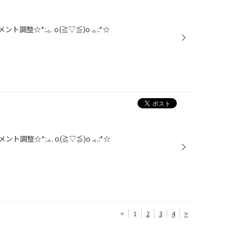
☆*:.｡. o(≧▽≦)o .｡.:*☆
☆*:.｡. o(≧▽≦)o .｡.:*☆
<
1
2
3
4
>