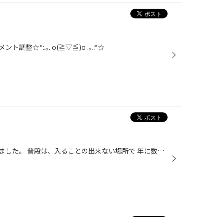
☆*:.｡. o(≧▽≦)o .｡.:*☆
先日、米軍基地のお祭に行ってきました。 普段は、入ることの出来ない場所で 年に数回しか入れないようです。 食べ物もさすがアメリカンフード！ ボリューム満点でした！