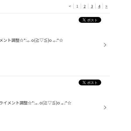
<
1
2
3
4
>
☆*:.｡. o(≧▽≦)o .｡.:*☆
ト調整☆*:.｡. o(≧▽≦)o .｡.:*☆