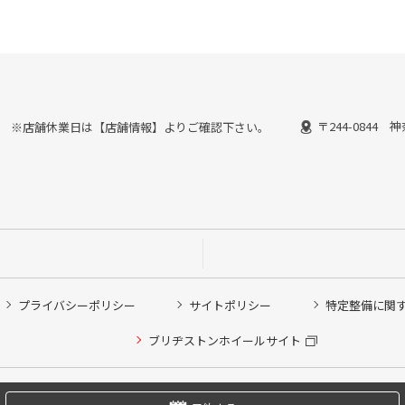
〒244-0844
30終了） ※店舗休業日は【店舗情報】よりご確認下さい。
プライバシーポリシー
サイトポリシー
特定整備に関
他ピット作業の予約
ブリヂストンホイールサイト
希望のクローク契約会員の方はこちらを選択ください
の方はご利用いただけません
Copyright © 2024 Bridgestone Retail Co.,Ltd. All rights Reserved.