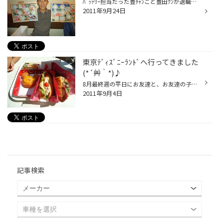
ﾊﾞｯﾃﾘｰ担当だった豊ﾁｬﾝこと豊田ｸﾝが退職する事になり 送別会を開きました☆ 以前大船店に配属されていて、他店へ異動になったｽﾀｯﾌも 集まってくれて、しっかり送る事が出来ました♪ 4年半という期間ではありましたが、たくさんのお客様に 携わり、豊田ｸﾝにとって大船店での時間はとっても糧になる 時...
2011年9月24日
東京ﾃﾞｨｽﾞﾆｰﾗﾝﾄﾞへ行ってきました
(*´艸｀*)♪
8月最終週の平日にお友達と、お友達の子供達（小学校1年生・1歳）と 東京ﾃﾞｨｽﾞﾆｰﾗﾝﾄﾞへ行ってきましたヾ(≧▽≦)ﾉﾞ 前日までは、なんだかはっきりしないお天気でしたが 当日は快晴ｯｯ(o･ω´･b)b とっても日差しも強くて、日焼けしました☆ お昼過ぎに到着したもので、まずは腹ごしらえφ(ｃ･ω･ )ψ っという...
2011年9月4日
記事検索