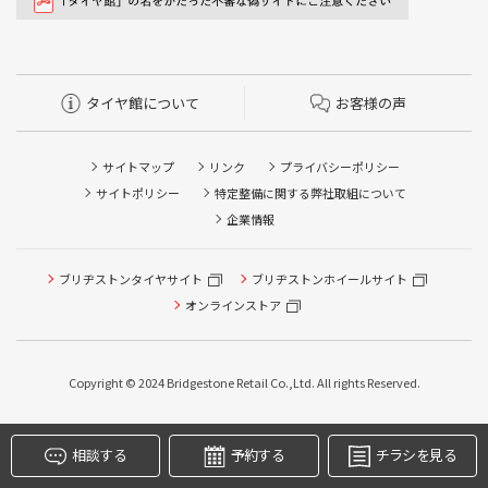
タイヤ館について
お客様の声
サイトマップ
リンク
プライバシーポリシー
サイトポリシー
特定整備に関する弊社取組について
企業情報
ブリヂストンタイヤサイト
ブリヂストンホイールサイト
タイヤ点検・安全点検/タイヤ履き替え/オイル交換/その他
ピット作業の予約
オンラインストア
クローク契約会員専用タイヤ履き替え※タイヤ履き替えを
希望のクローク契約会員の方はこちらを選択ください
Copyright © 2024 Bridgestone Retail Co.,Ltd. All rights Reserved.
本日のタイヤ履き替え順番待ち予約 ※クローク契約会員の
方はご利用いただけません
相談する
予約する
チラシを見る