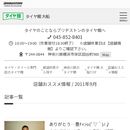
タイヤ館 大船
タイヤのことならブリヂストンのタイヤ館へ
045-852-8401
10:30～19:00（作業受付18:30終了） ※店舗休業日は【店舗情
報】よりご確認下さい。
〒244-0844 神奈川県横浜市栄区田谷町985
Map
タイヤ・ホイール専門
都道府県か
神奈川県の
タイヤ館 大
店舗おスス
店のタイヤ館
ら探す
タイヤ館
船TOP
メ情報
店舗おススメ情報 / 2011年9月
記事一覧
ありがとう…豊ﾁｬﾝo(ﾟ▽＾)ﾉ♪