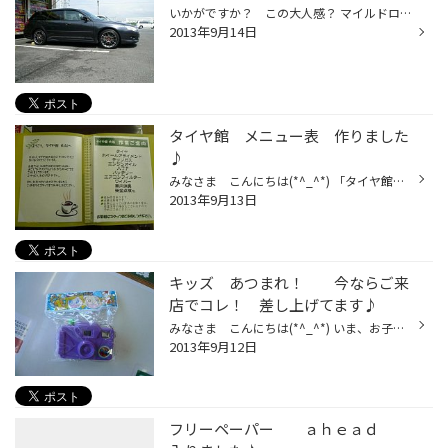
いかがですか？ この大人感？ マイルドロワードにＢＢＳのＤＢＫカラーが見事にマッチ！ 全体的にリフレッシュされた様にも感じます。 大事になさっているレガシィ これからもオーナー様の 愛情をたっぷり受けて頑張ってね！ オーナー様にも気に入っていただけて何よりでした ｖ １００Ｋｍ点検...
2013年9月14日
タイヤ館 メニュー表 作りました
♪
みなさま こんにちは(*^_^*) 「タイヤ館って、タイヤしかおいてないの！？」ってよく言われます(T_T) たしかにタイヤ、しかもブリヂストンタイヤがメインですが 一応、オイルやバッテリー、ワイパーや洗車用品などなど種類は少ない かもしれませんが やってます!(^^)! でもやっぱりメインはタイヤ...
2013年9月13日
キッズ あつまれ！ 今ならご来
店でコレ！ 差し上げてます♪
みなさま こんにちは(*^_^*) いま、お子様連れのお客様にはこちら！ カメラ（おもちゃ）、ヨーヨー、ホイッスル のいずれか差し上げてます！ えっ！ ショボイ！？ いえいえ、ヨーヨーなんか おじさんが小学校の時、コカコーラカラーのヨーヨーが大流行して 犬の散歩やブランコって技なんかあ...
2013年9月12日
フリーペーパー ａｈｅａｄ