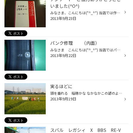
いました(^O^)
みなさま、こんにちは(*^_^*) 当店では作業待ちのお時間、アンケートをお願いしておりますが、 その内容にしっかりと応えていきたいと思っております。 なので、いただいたご意見すべてに返信をさせていただき、 またそれをウェイティングコーナーで公開しております(^_^;) どんな内容でもかまいま...
2013年9月23日
パンク修理 （内面）
みなさま こんにちは(*^_^*) 当店ではパンク修理もやってます！ って当たり前でしたか(+o+) ただしっ！ 直せるもの、直せないものとありますのでご注意を！ トレッドといってタイヤの接地面はＯＫ！でもよほど斜めにあいた穴や 幅の広いものはＮＧです。 基本サイド部はＮＧです…。まずは一度...
2013年9月22日
実るほどに
頭を垂れる 稲穂かな なかなかこの諺のようには成長できていない turu です ｗ すっかり空が高くなって、秋の色が少しづつ濃くなってきましたね。 お向かいのたんぼも、だんだんと黄金色に染まってきました。 毎年恒例の案山子（かかし）コンクールも設置されました。 その年々の色が反映されて...
2013年9月19日
スバル レガシィ X BBS RE-V