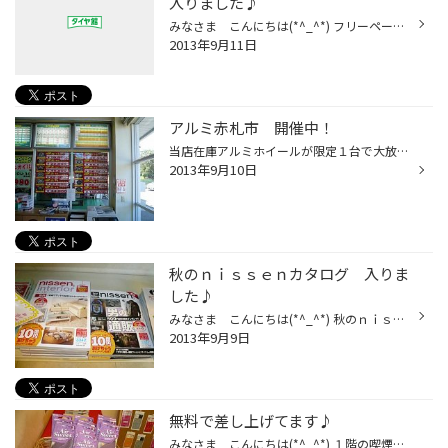
入りました♪
みなさま こんにちは(*^_^*) フリーペーパーの ａｈｅａｄが入りました!(^^)! カー用品やドライブ情報など多数掲載！ ご自由にお持ち帰りください(^O^)
2013年9月11日
アルミ赤札市 開催中！
当店在庫アルミホイールが限定１台で大放出価格＼(◎o◎)／！ また、近隣のタイヤ館のアルミ情報もあります！ ぜひ一度ご来店ください！ ホントお買い得です((+_+))
2013年9月10日
秋のｎｉｓｓｅｎカタログ 入りま
した♪
みなさま こんにちは(*^_^*) 秋のｎｉｓｓｅｎカタログが届きました!(^^)! 待合コーナーに置いてありますのでご自由にお持ちください！
2013年9月9日
無料で差し上げてます♪
みなさま こんにちは(*^_^*) １階の喫煙所前で芳香剤と、エコなマイ箸を差し上げてます。 すみません、分かりにくい場所でm(__)m ひそかに差し上げてます。 どうぞご自由にお持ちください(^O^)