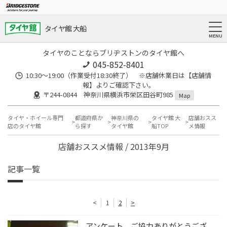
タイヤ館 大船
タイヤのことならブリヂストンのタイヤ館へ
045-852-8401
10:30～19:00（作業受付18:30終了） ※店舗休業日は【店舗情
報】よりご確認下さい。
〒244-0844 神奈川県横浜市栄区田谷町985
Map
タイヤ・ホイール専門
都道府県か
神奈川県の
タイヤ館 大
店舗おスス
店のタイヤ館
ら探す
タイヤ館
船TOP
メ情報
店舗おススメ情報 / 2013年9月
記事一覧
<
1
2
>
アンケート ご協力ありがとうござ