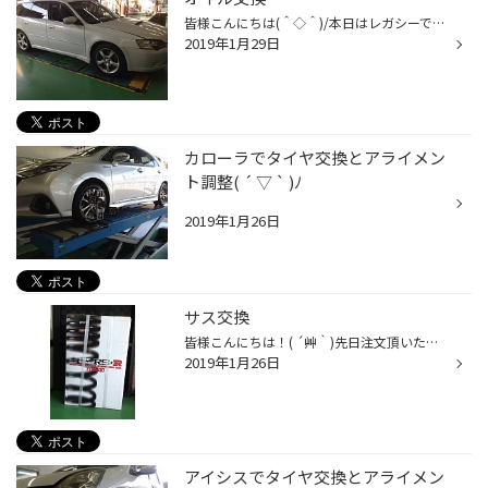
皆様こんにちは(＾◇＾)/本日はレガシーでオイル＆エレメント＆フラッシング作業です！ オイルはモービル１ ５W４０ 化学合成 モービルオイルは有名なのでご存知の方は多いかと思いますがフラッシングって何？ って方も多いかと思います！ フラッシングオイルとは！ エンジンオイルは定期交換が基本...
2019年1月29日
カローラでタイヤ交換とアライメン
ト調整( ´ ▽ ` )ﾉ
2019年1月26日
サス交換
皆様こんにちは！( ´艸｀)先日注文頂いたＴｉ2000サスが入荷しました！ 当店ではタイヤ交換以外でもこんな作業も行ってます！お車の車高を落としてビシッと決めたい！ 逆にバネで車高を上げたい（リフトアップ）など(＾◇＾)Ｖ お車のカスタムは是非当店にお任せ下さい！ 見積りだけでも大歓迎です！...
2019年1月26日
アイシスでタイヤ交換とアライメン