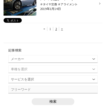
＃タイヤ交換 ＃アライメント
2019年1月14日
<
1
2
>
記事検索