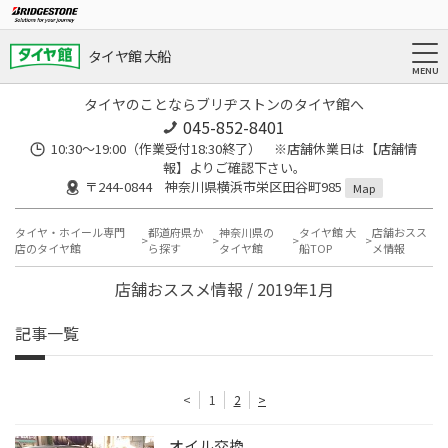
タイヤ館 大船
タイヤのことならブリヂストンのタイヤ館へ
045-852-8401
10:30～19:00（作業受付18:30終了） ※店舗休業日は【店舗情
報】よりご確認下さい。
〒244-0844 神奈川県横浜市栄区田谷町985
Map
タイヤ・ホイール専門
都道府県か
神奈川県の
タイヤ館 大
店舗おスス
店のタイヤ館
ら探す
タイヤ館
船TOP
メ情報
店舗おススメ情報 / 2019年1月
記事一覧
<
1
2
>
オイル交換