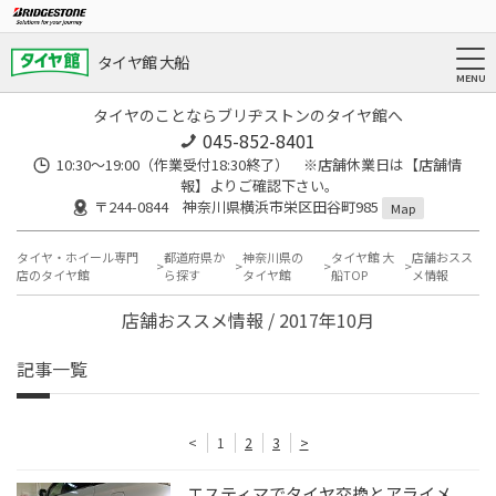
タイヤ館 大船
タイヤのことならブリヂストンのタイヤ館へ
045-852-8401
10:30～19:00（作業受付18:30終了） ※店舗休業日は【店舗情
報】よりご確認下さい。
〒244-0844 神奈川県横浜市栄区田谷町985
Map
タイヤ・ホイール専門
都道府県か
神奈川県の
タイヤ館 大
店舗おスス
店のタイヤ館
ら探す
タイヤ館
船TOP
メ情報
店舗おススメ情報 / 2017年10月
記事一覧
<
1
2
3
>
エスティマでタイヤ交換とアライメ