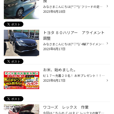
換
みなさまこんにちは(^▽^)/ フリードの足回り交換のご紹介です。 ＧＢ７フリードＨＶでご来店のお客様。 乗り心地がソフトすぎて後ろにお子さんが乗ると酔ってしまうのを改善したいとご相談。ローダウンしてロールを抑える方法もありますが、見た目はノーマルのままがいいとのご希望でしたので、スプ...
2023年6月18日
トヨタ ８０ハリアー アライメント
調整
みなさまこんにちは(^▽^)/ 4輪アライメント調整のご紹介です。 ハンドルが曲がっているような気がして乗りずらい感じがすると相談ご来店頂いたハリアーのお客様。 下廻りをぶつけた記憶もなく、走行距離も7千キロ台とまだまだ新車に近い状態ですが、気になるならまずは測定してみましょうということ...
2023年6月17日
お米、始めました。
6/１７～先着２０名！ お米プレゼント！！ アマゾンギフトカードとダブル獲得もあり！！ タイヤ４本交換のお客様、ぜひぜひご来店ください！
2023年6月17日
ワコーズ レックス 作業
今回はこちらの Ｃ-ＨＲ に レックスの施工作業の依頼をいただきました それでは レックス を 注入していこう思います (^_-)-☆ 配管に接続しましたら、薬剤を注入していきます 今や非分解作業における究極の吸気系洗浄システムのWatch-Word（合言葉）となった“RECS”!! 作業をご希望の際はご予約が必...