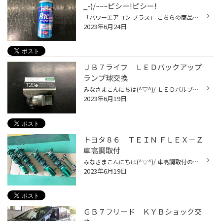
_-)/~~~ピシー!ピシー!
「パワーエアコン プラス」 こちらの商品を注入すると！！ 燃費向上 冷却性能向上（体感温度-2℃の体感） エアコン静粛性向上 エアコンガス漏れ防止 エアコンシステム耐久性向上 体感がしやすいパワーエアコンプラス！！ 坂道もスイス〜イって感じ♪(๑ᴖ◡ᴖ๑)♪ エアコンを入れると回転数が上がる(｀・∀...
2023年6月24日
ＪＢ７ライフ ＬＥＤバックアップ
ランプ球交換
みなさまこんにちは(^▽^)/ ＬＥＤバルブ取付のご紹介です。 スフィアライトの補修用LEDバルブ。 もともとは口金Ｔ１０のみのラインナップでしたが、好評につきサイズ拡大しＴ１６，２０、Ｓ２５等のタイプが追加ラインナップしましたので早速取付してみたいと思います。 ノーマルバルブとの比較。左...
2023年6月19日
トヨタ８６ ＴＥＩＮ ＦＬＥＸ－Ｚ
車高調取付
みなさまこんにちは(^▽^)/ 車高調取付のご紹介です。 当店人気No.1のＴＥＩＮ ＦＬＥＸ－Ｚです。 全長調整式のツインチューブ１６段調整。車高ダウンによりスタビライザーが突っ張ってしまう形状の車両には全長調整式のスタビリンクが付属しています。 取付にご来店頂いた８６のお客様。タイヤホイ...
2023年6月19日
ＧＢ７フリード ＫＹＢショック交