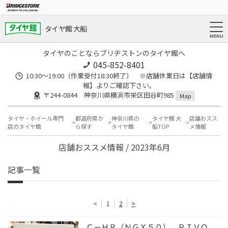
タイヤ館 大船
タイヤのことならブリヂストンのタイヤ館へ
045-852-8401
10:30～19:00（作業受付18:30終了） ※店舗休業日は【店舗情
報】よりご確認下さい。
〒244-0844 神奈川県横浜市栄区田谷町985
Map
タイヤ・ホイール専門
都道府県か
神奈川県の
タイヤ館 大
店舗おスス
店のタイヤ館
ら探す
タイヤ館
船TOP
メ情報
店舗おススメ情報 / 2023年6月
記事一覧
<
1
2
>
Ｃ－ＨＲ（ＮＧＸ５０） ＰＩＶＯ