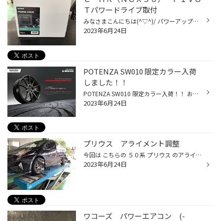
Ｔパワードライブ取付
みなさまこんにちは(^▽^)/ パワーアップパーツの取付ご紹介です。 Ｐｉｖｏｔのパワードライブです。 車種専用パーツで、インマニの圧力センサーに割り込まして、センサー値に補正をかけてパワーアップを図ろうというパーツ。 今回ご案内のトヨタ８NR-FTSエンジン専用モデルで、特に中高速域ではし...
2023年6月24日
POTENZA SW010 限定カラー入荷
しました！！
POTENZA SW010 限定カラー入荷！！ お手頃価格で軽量・高剛性！！コスパが非常に高いと人気の ポテンザ SW010のブリヂストンタイヤショップ限定カラー、 フラットダークガンメタリックが入荷しました!! サイズは売れ筋の１部サイズのみのラインナップとなっております。 18X80 5/114 +35 在庫ありま...
2023年6月24日
プリウス アライメント調整
今回は こちらの ５０系 プリウス のアライメントをご紹介いたします(-_-)/~~~ピシー!ピシー! まずはセンサーを取り付けて角度の測定を致します フロントはこちらの部品を使って角度を調整していきます リアはこちらの部分を調整する事でトー角の調整が可能です 前後のトー角を適性の値に調整致しま...
2023年6月24日
ワコーズ パワーエアコン (-