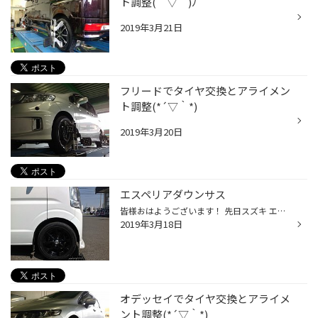
ト調整( ´ ▽ ` )ﾉ
2019年3月21日
フリードでタイヤ交換とアライメン
ト調整(*´▽｀*)
2019年3月20日
エスペリアダウンサス
皆様おはようございます！ 先日スズキ エブリイでエスペリアダウンサス交換を行いました！ フロントダウン量ノーマルから約２３㎜～２８㎜ リアダウン量ノーマルから約１３㎜～１８㎜ 落とし過ぎず!落ちな過ぎず！お客様ご希望通りにバッチリ決まりました！ 当店ではタイヤ以外にもいろいろな事を行...
2019年3月18日
オデッセイでタイヤ交換とアライメ
ント調整(*´▽｀*)