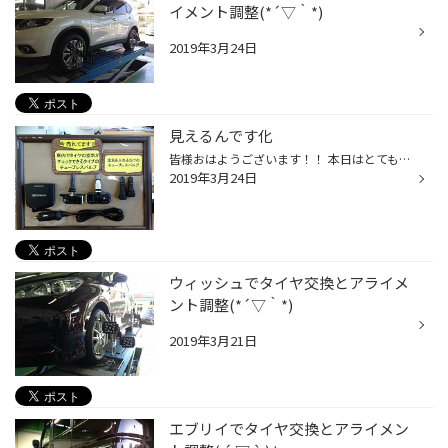
イメント調整(*´▽｀*)
2019年3月24日
見えるんです化
皆様おはようございます！！ 本日はとても便利で安全性＆快適性を高めてくれる商品のご案内です！ その名はTPMS TPMSとは…ﾎｲｰﾙに取り付けられたｾﾝｻｰで、ﾀｲﾔの空気圧を検知し車室内に取り付けられた受信機へ電波で圧力値を送信します。異常がある場合はLEDで運転者様に警報を発するｼｽﾃﾑです♪ 設定空...
2019年3月24日
ウィッシュでタイヤ交換とアライメ
ント調整(*´▽｀*)
2019年3月21日
エブリイでタイヤ交換とアライメン