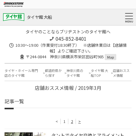
タイヤ館 大船
タイヤのことならブリヂストンのタイヤ館へ
045-852-8401
10:30～19:00（作業受付18:30終了） ※店舗休業日は【店舗情
報】よりご確認下さい。
〒244-0844 神奈川県横浜市栄区田谷町985
Map
タイヤ・ホイール専門
都道府県か
神奈川県の
タイヤ館 大
店舗おスス
店のタイヤ館
ら探す
タイヤ館
船TOP
メ情報
店舗おススメ情報 / 2019年3月
記事一覧
<
1
2
>
タントでタイヤ交換とアライメント