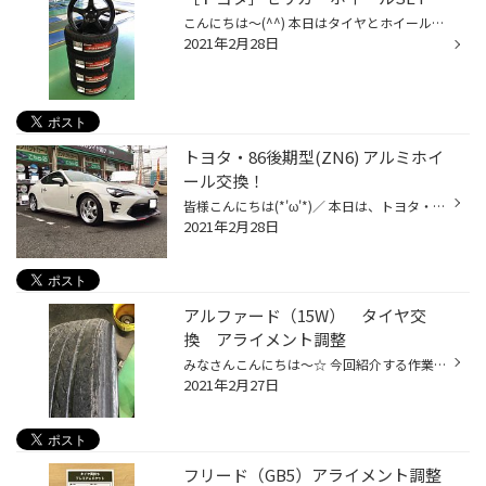
こんにちは〜(^^) 本日はタイヤとホイールのSETでのお取付を紹介します。 ［トヨタ］セリカ タイヤ POTENZA Adrenalin RE004 ［215/45R17］ ホイール CROSS SPEED CR5 ブラック ［17×7.5J 5/100 +40］ まずはタイヤとホイールを組みます。 新品のタイヤとホイールでもバランスはきっちり取りま...
2021年2月28日
トヨタ・86後期型(ZN6) アルミホイ
ール交換！
皆様こんにちは(*'ω'*)／ 本日は、トヨタ・86後期型(ZN6) の アルミホイール交換をご紹介します(*^▽^*) アルミホイール:「WORK マイスターS1R」 サイズ:17 x 7.0J 5/100 43 (オーダーインセット) 今回は純正からイメージを変えたいという オーナー様の希望に合わせて シルバーの輝きがかっこいい こ...
2021年2月28日
アルファード（15W） タイヤ交
換 アライメント調整
みなさんこんにちは〜☆ 今回紹介する作業事例はこちらです。 ［トヨタ］アルファード 225/55R17 セイバーリング アライメント調整 今回F（フロント）タイヤ2本の交換予定でしたが、 装着していたタイヤが偏摩耗していた為アライメント調整もすることになりました！ 交換する新品のタイヤと比較して...
2021年2月27日
フリード（GB5）アライメント調整