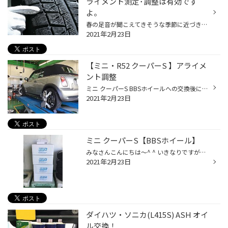
ライメント測定･調整は有効です
よ。
春の足音が聞こえてきそうな季節に近づきつつありますが、まだまだ雪道を走る機会がなくなったわけではありません。スタッドレスタイヤを装着されている方も多いかと思いますが、そのコンディションはいかがでしょうか。 残溝があることはとっても大切ですが、経年変化でゴムが硬化しますから、どの...
2021年2月23日
【ミニ・R52 クーパーS 】アライメ
ント調整
ミニ クーパーS BBSホイールへの交換後にアライメント調整も行いました。 鍛造ホイールをより良くする為にもアライメントは大切ですね^ ^ 早速測定していきます！ 測定した結果、左フロントのトーが大きくズレていることがわかりました。 これではタイヤがスムーズに真っ直ぐ転がりません、 がしか...
2021年2月23日
ミニ クーパーS【BBSホイール】
みなさんこんにちは〜^ ^ いきなりですが、これは何かわかりますか~⁉︎ わかる人は見ただけで『ウォォーーッッ』てなりますよね(´∀｀*) そうです。 有名アルミホイールブランド【BBS】 今回、オーナー様は鍛造ホイールへの交換をご希望でした。 純正ホイールからの軽量化を求めBBSホイールに決まりま...
2021年2月23日
ダイハツ・ソニカ(L415S) ASH オイ
ル交換！