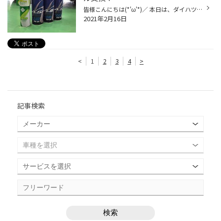
皆様こんにちは(*'ω'*)／ 本日は、ダイハツ・ソニカ(L415S) のオイル交換をご紹介します(*^▽^*) 使用オイルはASH VFS 5W-30 100%化学合成油を使用した高性能オイルです(*^◯^*) ASHオイルは、「ノンポリマー」= 添加物を使用していないので 汚れにくく、10000km・15000kmの 交換サイクルにも対応でき...
2021年2月16日
<
1
2
3
4
>
記事検索