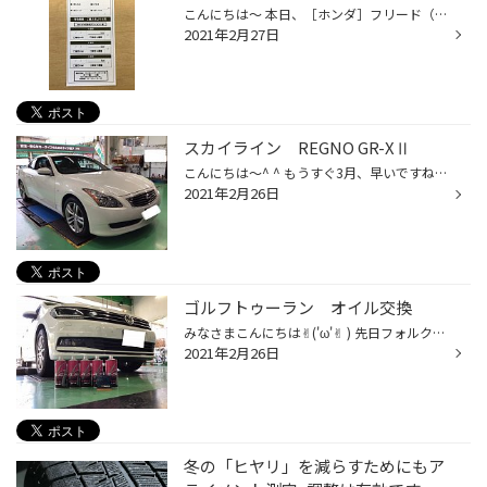
こんにちは〜 本日、［ホンダ］フリード（GB5）でアライメント調整を行いました。 今回こちらのタイヤ長持ちプレミアムチケットをご使用いただきました。 こちらのチケットは、当店でタイヤを購入いただいた際に『長持ちプラン』に加入していただくと付いてくるチケットです！ ご購入日から4年間の...
2021年2月27日
スカイライン REGNO GR-XⅡ
こんにちは〜^ ^ もうすぐ3月、早いですねぇ。 2月も残りわずかです、頑張っていきましょう(´∀｀*) 本日紹介する作業事例はこちらです。 【ニッサン】スカイライン 225/50R18 REGNO GR-Xll (F2本交換) 本日、スカイラインにお乗りのオーナー様にご来店いただきました。 タイヤが変な感じがする、と...
2021年2月26日
ゴルフトゥーラン オイル交換
みなさまこんにちは✌︎('ω'✌︎ ) 先日フォルクスワーゲン トゥーランでオイル交換を行いました( ^ω^ ) オイルは当店で人気のA.S.H 5W40です。 A.S.H A.S.Hの特徴は長持ちで高性能なオイル（＾ν＾）v どんなお車でも体感しやすいチューニング的オイル A.S.Hオイルは価格だけで言えば高いですが 通常の...
2021年2月26日
冬の「ヒヤリ」を減らすためにもア