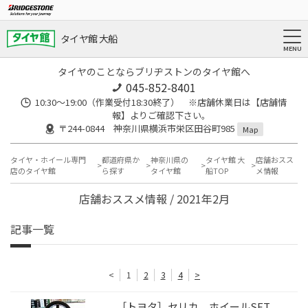
タイヤ館 大船
タイヤのことならブリヂストンのタイヤ館へ
045-852-8401
10:30～19:00（作業受付18:30終了） ※店舗休業日は【店舗情
報】よりご確認下さい。
〒244-0844 神奈川県横浜市栄区田谷町985
Map
タイヤ・ホイール専門
都道府県か
神奈川県の
タイヤ館 大
店舗おスス
店のタイヤ館
ら探す
タイヤ館
船TOP
メ情報
店舗おススメ情報 / 2021年2月
記事一覧
<
1
2
3
4
>
［トヨタ］セリカ ホイールSET