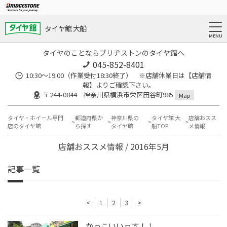
タイヤ館 大船
タイヤのことならブリヂストンのタイヤ館へ
045-852-8401
10:30～19:00（作業受付18:30終了） ※店舗休業日は【店舗情
報】よりご確認下さい。
〒244-0844 神奈川県横浜市栄区田谷町985
Map
タイヤ・ホイール専門
都道府県か
神奈川県の
タイヤ館 大
店舗おスス
店のタイヤ館
ら探す
タイヤ館
船TOP
メ情報
店舗おススメ情報 / 2016年5月
記事一覧
<
1
2
3
>
かっこいいっす！！