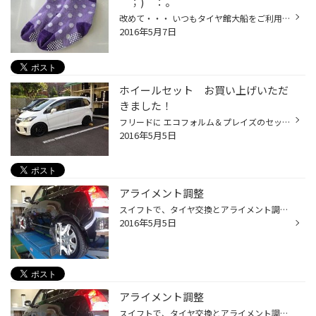
｀；)゜：。
改めて・・・ いつもタイヤ館大船をご利用いただきましてありがとうございます☆⌒（*＾▽゜） お子様もご一緒にご来店いただきありがとうございますっ！！ 先日キッズコーナーで、かわいい“靴下”さらに前に、同じくキッズコーナーで これまたかわいい“ピンクの上着”を見つけました！！ お忘れものです...
2016年5月7日
ホイールセット お買い上げいただ
きました！
フリードに エコフォルム＆プレイズのセット お買い上げいただきました！ ブラックカラーで渋く決まってます！！
2016年5月5日
アライメント調整
スイフトで、タイヤ交換とアライメント調整 ☆*:.｡. o(≧▽≦)o .｡.:*☆
2016年5月5日
アライメント調整
スイフトで、タイヤ交換とアライメント調整☆*:.｡. o(≧▽≦)o .｡.:*☆