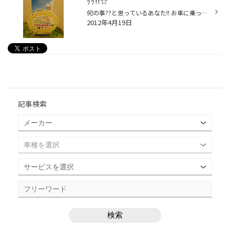
ｯｯ!!☆
何の事??と思っているあなた!! お車に乗っている方なら誰しもが起こりうるかもしれない ﾄﾗﾌﾞﾙ…(llllllﾟДﾟ)ヒィィィィ もし、ﾊﾟﾝｸしてしまったら… お出掛け先で、ｷｰ閉じ込みをしてしまったら… ﾊﾞｯﾃﾘｰが上がってしまい、ｴﾝｼﾞﾝがかからなくなってしまったら… お買い物中でもご旅行中でも、困ってしまい...
2012年4月19日
記事検索