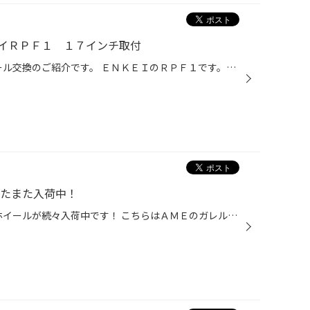
イＲＰＦ１ １７インチ取付
みなさまこんにちは(^▽^)/ ホイール交換のご紹介です。 ＥＮＫＥＩのＲＰＦ１です。最軽量モデルとして人気の高く当社でも多数ご利用いただいているホイール。 ２００２年の発売開始から２０年余経過した今も軽量ホイールの代名詞となり愛用されてます。 １７インチでも重量はなんと6.9kg！純鍛造顔...
またまた入荷中！
みなさまこんにちは(^▽^)/ 新作ホイールが続々入荷中です！ こちらはＡＭＥのガレルナ レフィーノです。サイズは１８インチでカラーはブラックポリッシュ。 ＥＩＫＥＩ社の国内生産モデルです。ＥＮＫＥＩ社の得意とする軽量スポーツホイールにも採用するＭＡＴ製法により軽量高剛性をベースにラリ...