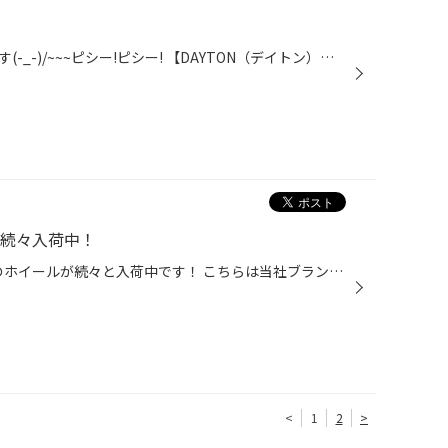
当店のお買い得タイヤのご紹介です(-_-)/~~~ピシー!ピシー! 【DAYTON（デイトン）タイヤ】って何？？と思われるかもしれません。 デイトンは元々、アメリカのオハイオ州デイトン市で1905年に創業したタイヤメーカーです。1961年にファイアストン社に買収された後同社がブリヂストン傘下に入った事で...
入続々入荷中！
みなさまこんにちは(^▽^)/ 新作のホイールが続々と入荷中です！ こちらは当社ブランドのバルミナＡ１２です。カラーはブラックポリッシュ。 コンパクトSUVやインチアップに使用出来る１７インチが入荷しました。 こちらも同じデザインの１６インチモデル。 是非お気軽にお立ち寄り頂き、御覧下さい...
<
1
2
>