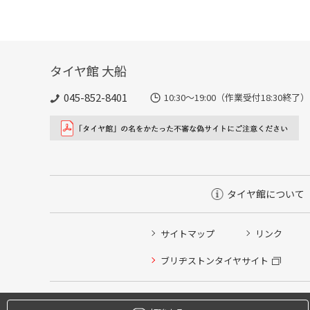
タイヤ館 大船
045-852-8401
10:30～19:00（作業受付18:
タイヤ館について
サイトマップ
リンク
タイヤ点検・安全点検/タイヤ履き替え/オイル交換/その
ブリヂストンタイヤサイト
クローク契約会員専用タイヤ履き替え※タイヤ履き替えを
本日のタイヤ履き替え順番待ち予約 ※クローク契約会員