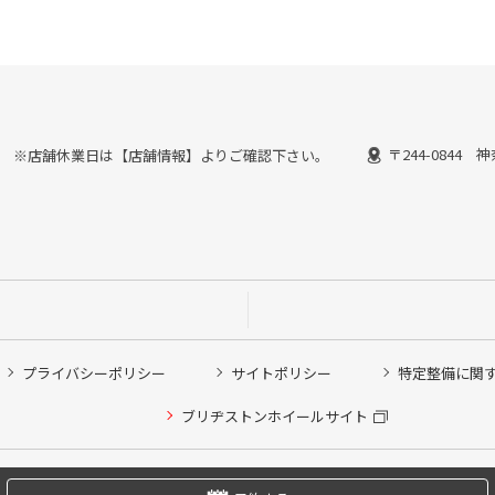
〒244-0844
30終了） ※店舗休業日は【店舗情報】よりご確認下さい。
プライバシーポリシー
サイトポリシー
特定整備に関
他ピット作業の予約
ブリヂストンホイールサイト
希望のクローク契約会員の方はこちらを選択ください
の方はご利用いただけません
Copyright © 2024 Bridgestone Retail Co.,Ltd. All rights Reserved.