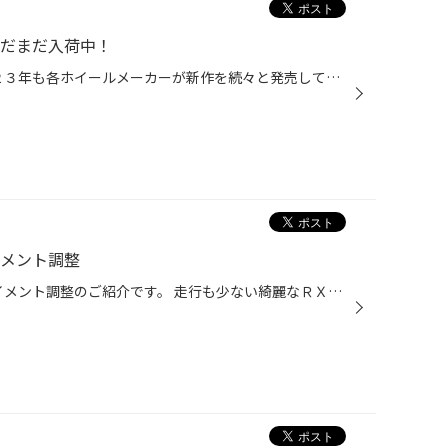
まだまだ入荷中！
みなさまこんにちは(^▽^)/ ２０２３年も各ホイールメーカーが新作を続々と発売しております。 当店も積極的に新製品を導入中です！ こちらはWEDSのマッドヴァンス０８の１４インチモデル。カラーはマットブロンズ。 ありそうでなかった艶消しブロンズ！ 是非お気軽に見に来てください！心よりお待ち...
イメント調整
みなさまこんにちは(^▽^)/ アライメント調整のご紹介です。 走行も少ない綺麗なＲＸ－８のお客様がご来店。 足回りはいろいろと変更されていて手の入ったお車です。車高調を組んだ時にアライメントが狂った印象があったが、アーム類や補強も予定していたので全部組みあがったら測定してもらおうと思...