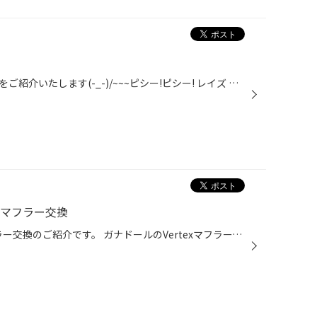
新しく入荷いたしましたホイールをご紹介いたします(-_-)/~~~ピシー!ピシー! レイズ ホムラ ２Ｘ５ＲＡ カラー グレイスシルバー サイズ ２０Ｘ８J＋４５ レイズ ホムラ の新作モデルになります！！ 気になる方はぜひご覧にいらしてください(/・ω・)/
ルマフラー交換
みなさまこんにちは(^▽^)/ マフラー交換のご紹介です。 ガナドールのVertexマフラーです。センターパイプ付きの4本出しオールステン。 ＰＢＳ（パワーブーストシステムが搭載されていて、燃費も良くなりつつパワー/トルクアップが立証されている凄いやつです！ 取付にご来店頂いたのは、４WDのC-HR...