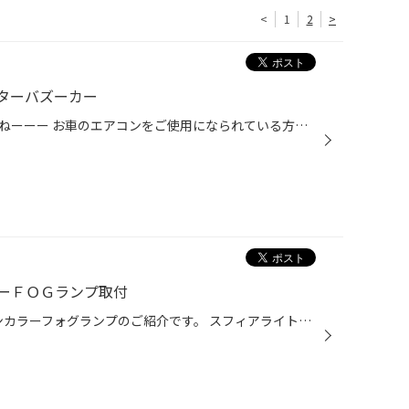
<
1
2
>
ターバズーカー
最近は一日の寒暖差がスゴイですねーーー お車のエアコンをご使用になられている方は多いとおもいます(-_-)/~~~ピシー!ピシー! そこで！！エアコンからのニオイが気になる事ありませんか？ そんなお悩みを解決するメンテナンスをご紹介(^^)/ 洗っていないエアコンにはカビや汚れが付いてしまってい...
ーＦＯＧランプ取付
みなさまこんにちは(^▽^)/ ツインカラーフォグランプのご紹介です。 スフィアライトのツインカラーＬＥＤバルブです。 口金はＨ８～H16までの共用タイプで発光は2800Kのイエローと6.000Kのホワイトの切替が出来ます。 部品自体はこんな感じ。 取付にご来店いただきましたC-HRのお客様。普段使いのホ...