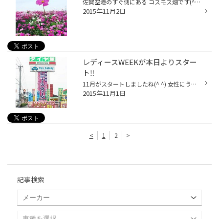
佐賀空港のすぐ側にある コスモス畑です(^ ^)広い敷地に たくさんのコスモスが咲いていました。 ちょうど飛行機が着陸する タイミングで見ることができました 駐車場、観覧無料で見ることが できますよ！ すごく穴場でおすすめです‼︎
2015年11月2日
レディースWEEKが本日よりスター
ト‼︎
11月がスタートしましたね(^ ^) 女性にうれしい 『レディースＷＥＥＫ』を開催しております‼︎ 男性の方も女性の方と一緒にご来店で、レディースWEEKの特典がありますよ‼︎ ぜひレディースWEEKの期間中に ご来店ください(^_^)/
2015年11月1日
<
1
2
>
記事検索