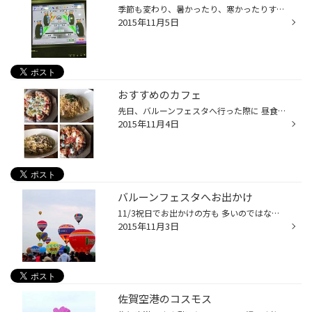
季節も変わり、暑かったり、寒かったりする今日この頃。 今日は店づくりで愛車でアライメントを詳しく説明できるように 写真撮影をしました（笑） なかなかアライメントと言っても知っている人もいますが、何を するのかわからないと言った方がいらっしゃいますので、 解りやすく説明するために作業...
2015年11月5日
おすすめのカフェ
先日、バルーンフェスタへ行った際に 昼食をしたカフェ 「ウッドスタイルカフェ」 木をモチーフにした店内は落ち着く 空間でしたよ(^ ^) 石窯で焼いた手作りピザと レモンパスタとキノコのパスタ とてもおいしかったです！ 0952-47-6638 佐賀県佐賀市諸富町徳富71-1 いわい家具 敷地内 http://tabel...
2015年11月4日
バルーンフェスタへお出かけ
11/3祝日でお出かけの方も 多いのではないでしょうか？ 先日10/30日に佐賀バルーンフェスタへ 行ってきました(^ ^) 4時半に長崎を出発し、6時半頃から開始の 競技を見てきました！ バルーン競技では、風で左右されがちな バルーンをうまくコントロールして、 フラッグを落とす瞬間を初めて目の前で ...
2015年11月3日
佐賀空港のコスモス