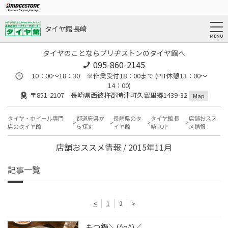
タイヤ館 長崎
タイヤのことならブリヂストンのタイヤ館へ
095-860-2145
10：00～18：30 ※作業受付18：00まで (PIT休憩13：00～
14：00)
〒851-2107 長崎県西彼杵郡時津町久留里郷1439-32
Map
タイヤ・ホイール専門
都道府県か
長崎県のタ
タイヤ館 長
店舗おスス
店のタイヤ館
ら探す
イヤ館
崎TOP
メ情報
店舗おススメ情報 / 2015年11月
記事一覧
<
1
2
>
もつ鍋＼(^o^)／