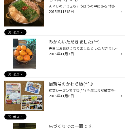
ＡＭＵのアミュちゅうぼうの中にある 博多の味『おおやま』へもつ鍋を食べに 行ってきました。 うん！間違いないお味！！ 博多へ行かなくても博多の味を楽しめる♪ ってステキですね。 今度は、浜屋で行われている北海道物産展へ行って 北海道へ行った気分を味わいたいと思います！
2015年11月8日
みかんいただきました(^^)
先日はお世話になりましたと いただきました！みかん(^^)うれしいです！！ 季節のものはおいしいですね。 感謝です(^^)
2015年11月7日
最新号のかわら版(^^♪
紅葉シーズンですね(^^) 今年はまだ紅葉を見に行けていない中角ですが 昨年ドライブで同僚と訪れた紅葉スポットを 号外として作成しております(^^)/佐賀編です☆ 無料配布しておりますので、気軽にお持ち帰りくださいね。 店舗からのおすすめ情報も満載です！ 待ち時間も毎月スタッフ発行の タイヤ館...
2015年11月6日
店づくりでの一面です。