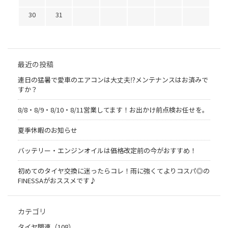
30
31
最近の投稿
連日の猛暑で愛車のエアコンは大丈夫⁉メンテナンスはお済みで
すか？
8/8・8/9・8/10・8/11営業してます！お出かけ前点検お任せを。
夏季休暇のお知らせ
バッテリー・エンジンオイルは価格改定前の今がおすすめ！
初めてのタイヤ交換に迷ったらコレ！雨に強くてよりコスパ◎の
FINESSAがおススメです♪
カテゴリ
タイヤ関連（108）