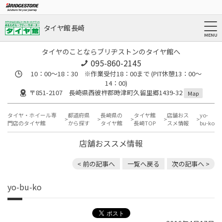
タイヤ館 長崎
タイヤのことならブリヂストンのタイヤ館へ
095-860-2145
10：00～18：30 ※作業受付18：00まで (PIT休憩13：00～
14：00)
〒851-2107 長崎県西彼杵郡時津町久留里郷1439-32
Map
タイヤ・ホイール専
都道府県
長崎県の
タイヤ館
店舗おス
yo-
門店のタイヤ館
から探す
タイヤ館
長崎TOP
スメ情報
bu-ko
店舗おススメ情報
< 前の記事へ
一覧へ戻る
次の記事へ >
yo-bu-ko