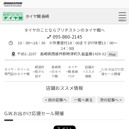
タイヤ館 長崎
タイヤのことならブリヂストンのタイヤ館へ
095-860-2145
10：00～18：30 ※作業受付18：00まで (PIT休憩13：00～
14：00)
〒851-2107 長崎県西彼杵郡時津町久留里郷1439-32
Map
都道府
長崎県
タイヤ
店舗お
タイヤ・ホイール
G.W.お出かけ応
県から
のタイ
館 長崎
ススメ
専門店のタイヤ館
援セール開催
探す
ヤ館
TOP
情報
店舗おススメ情報
< 前の記事へ
一覧へ戻る
次の記事へ >
G.W.お出かけ応援セール開催