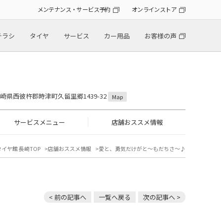
メンテナンス・サービス予約
オンラインストア
チラシ
タイヤ
サービス
カー用品
お客様の声
 長崎県西彼杵郡時津町久留里郷1439-32
Map
サービスメニュー
店舗おススメ情報
タイヤ館 長崎TOP
店舗おススメ情報
愛と、勇気だけがと～もだちさ～♪
< 前の記事へ
一覧へ戻る
次の記事へ >