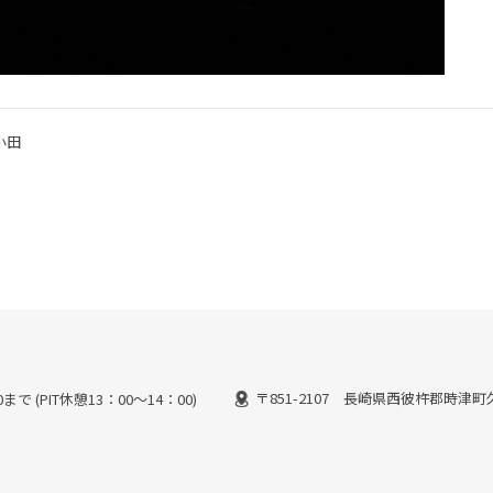
小田
〒851-2107 長崎県西彼杵郡時津町久
で (PIT休憩13：00～14：00)