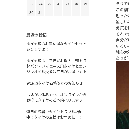
そうで
23
24
25
26
27
28
29
この劇
30
31
思った
難しい
勇気を
それで
最近の投稿
自分だ
タイヤ館のお買い得なタイヤセット
いろい
ありますよ！
純心大
ありが
タイヤ館は「平日がお得！」軽トラ
軽バン・ハイエース用タイヤとエン
ジンオイル交換は平日がお得です♪
9/1(火)タイヤ価格改定のお知らせ
お店がお休みでも、オンラインから
お得にタイヤのご予約承ります♪
連日の猛暑でタイヤトラブル増加
中！タイヤの点検はお早めに！！