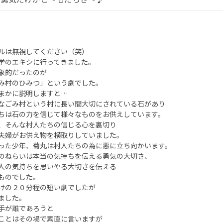
ルは無視してください（笑）
学のエキシに行ってきました。
象的だったのが
み村のひみつ」という劇でした。
まかに説明しますと…
なごみ村という村に長い間大切にされている石があり
ちは石の力を信じて様々なものをお供えしています。
、そんな村人たちの信じる心を裏切り
夫婦がお供え物を横取りしていました。
った少年、菊丸は村人たちの為に悪に立ち向かいます。
のねらいは本当の気持ちを伝える勇気の大切さ、
人の気持ちを思いやる大切さを伝える
ものでした。
けの２０分程の短い劇でしたが
ました。
手が誰であろうと
ことはその場で素直に言いますが