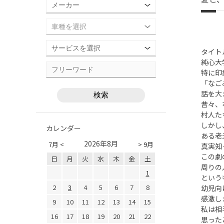
タイト
純心大
特に印
「なご
話を大
昔々、
村人た
しかし
カレンダー
ある老
2026年8月
7月 <
> 9月
真実知
この劇
日
月
火
水
木
金
土
周りの
1
という
2
3
4
5
6
7
8
幼児向
感激し
9
10
11
12
13
14
15
私は相
16
17
18
19
20
21
22
思った