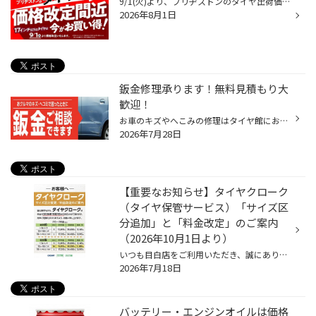
9/1(火)より、ブリヂストンのタイヤ出荷価格の改定に伴い、17インチ以下の 国内市販用タイヤ(夏/冬)の価格改定を実施させていただきます。 ※価格改定前の価格での対応については、8/31(月)までの作業実施が対象となっております。 ※商品によって改定率等が異なります。価格改定についてはこちらをご...
2026年8月1日
鈑金修理承ります！無料見積もり大
歓迎！
お車のキズやへこみの修理はタイヤ館にお任せ下さい！ しっかり直す鈑金と当日で作業が完了する”クイックリペア”の2種類が有ります。 鈑金は、見た目もほぼ修理場所の違和感が無く◎ クイックリペアは金額・時間も抑えられますが目立たなくする簡易的な修理となります。 お客様のご要望に応じてご案...
2026年7月28日
【重要なお知らせ】タイヤクローク
（タイヤ保管サービス）「サイズ区
分追加」と「料金改定」のご案内
（2026年10月1日より）
いつも目白店をご利用いただき、誠にありがとうございます！ 当店で多くのお客様にご利用いただいております 「タイヤクローク（タイヤお預かりサービス）」について、大切なお知らせがございます。 誠に勝手ながら、2026年10月1日(木)の受付分より、 お預かりするタイヤのサイズ区分を細分化し、料...
2026年7月18日
バッテリー・エンジンオイルは価格