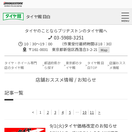
タイヤ館 目白
タイヤのことならブリヂストンのタイヤ館へ
03-5988-3251
10：30～19：00 （作業受付最終時間は18：30）
〒161-0031 東京都新宿区西落合3-2-21
Map
タイヤ・ホイール専門
都道府県か
東京都のタ
タイヤ館 目
店舗おスス
店のタイヤ館
ら探す
イヤ館
白TOP
メ情報
店舗おススメ情報 / お知らせ
記事一覧
<
1
2
3
4
5
…
10
11
>
9/1(火)タイヤ価格改定のお知らせ