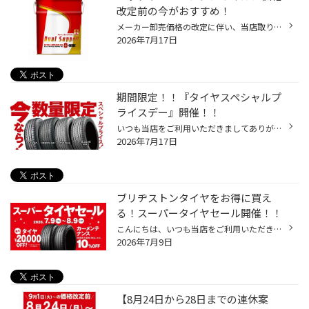
改定前の今がおすすめ！
メーカー卸売価格の改定に伴い、当店取り扱いの一部のバッテリー・エンジンオイルの価格改定を 8/1より随時実施させていただきます。 現状の価格改定前の価格での対応については、各製品の値上がり前日までの作業実施が対象となっております。 夏休みでお出かけ予定の方やそろそろ交換時期を迎えて...
2026年7月17日
期間限定！！『タイヤスペシャルプ
ライスデー』開催！！
いつも当店をご利用いただきましてありがとうございます。 7/17(金)～7/26(日)まで、コクピット・タイヤ館におきまして、 期間限定！ サイズ限定！！ 数量限定！！！ お得にお買い求めいただける、「タイヤスペシャルプライスデー」がスタートします！ お得なタイヤのご紹介！！ NEWNO 155/65R14 タ...
2026年7月17日
ブリヂストンタイヤをお得に買え
る！スーパータイヤセール開催！！
こんにちは、いつも当店をご利用いただきましてありがとうございます。 コクピット・タイヤ館では、ブリヂストンタイヤをお得に買える！ スーパータイヤセールを7月9日(木)から8月9日(日)まで開催いたします！ ブリヂストンのタイヤを4本ご購入で最大20,000円引き！ タイヤをお得にご購入頂けるチャ...
2026年7月9日
【8月24日から28日までの連休案