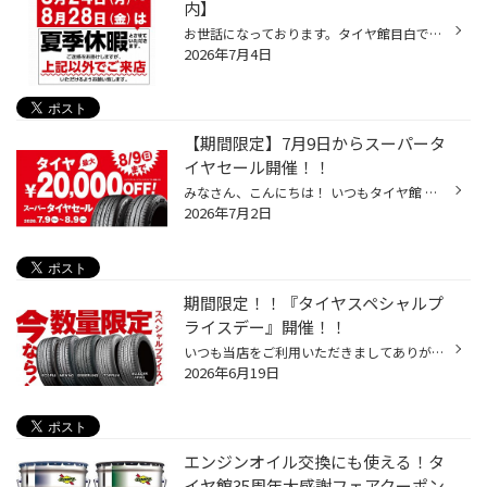
内】
お世話になっております。タイヤ館目白です。 9月に価格改定を控えておりますが、 その前の8月末ごろに通常の定休日とは別に連休を取らせていただきます。 期間 8月24日(月)から8月28日(金)の5日間 タイヤのご相談やタイヤ交換などご希望がある方は、 上記のお日にちは営業しておりませんのでお気を...
2026年7月4日
【期間限定】7月9日からスーパータ
イヤセール開催！！
みなさん、こんにちは！ いつもタイヤ館 目白店をご利用いただき 誠にありがとうございます。 7月9日から8月9日までの1ヶ月間 コックピット、タイヤ館では 期間限定！！で お得にお買い求めいただける スーパータイヤセール を開催いたします。 対象者は アプリをダウンロードいただいたお客様全員 ...
2026年7月2日
期間限定！！『タイヤスペシャルプ
ライスデー』開催！！
いつも当店をご利用いただきましてありがとうございます。 6/19(金)～6/28(日)まで、コクピット・タイヤ館におきまして、 期間限定！ サイズ限定！！ 数量限定！！！ お得にお買い求めいただける、「タイヤスペシャルプライスデー」がスタートします！ お得なタイヤのご紹介！！ ワゴンR、N-BOX、タ...
2026年6月19日
エンジンオイル交換にも使える！タ
イヤ館35周年大感謝フェアクーポン