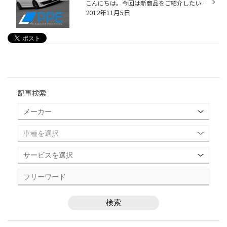
こんにちは。今回は新商品をご紹介したいと思います。 その名も『PPE（プラグインパワーエンハンスド）』 ユーロ圏オーストリアに本拠地を構える技術集団Interster社が、全く新しいシンプルでスマートなパワーチューニングを実現しました。 プラグイン（カプラーの接続）だけで出力とトルクの向上を...
2012年11月5日
記事検索