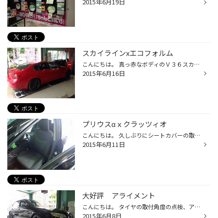
2015年6月19日
スカイラインxエコフォルム
こんにちは。 真っ赤なボディのＶ３６スカイラインに マットブラックなエコフォルムＣＲＳ１３１（≧∇≦） 足元変えただけで グッと引き締まり 走りの雰囲気UP⤴︎ ですが、通勤快適車を目指しているので 装着タイヤはレグノＧＲ－ＸＩ(^^) もちろん、ＴＰＭＳ（空気圧センサー）も装着！ 仕上げはアラ...
2015年6月16日
プリウスαｘクラッツィオ
こんにちは。 久しぶりにシートカバーの取付です。 クラッツィオはいろんな生地、カラーが選べるので 自分だけのオリジナルに仕上げることができるのです！ 受注生産なので納期は二か月かかりますが 自分オリジナルなので^^; 取付も最近の物らしく良く考えられていて 一昔前よりずいぶんと簡単にな...
2015年6月11日
大好評 アライメント
こんにちは。 タイヤの取付角度の点検、アライメントで 正しい接地面にもどし、タイヤ本来の性能を！ で、大好評を頂いております。 気になる方はお気軽にお問合せ下さい(^^)
2015年6月8日