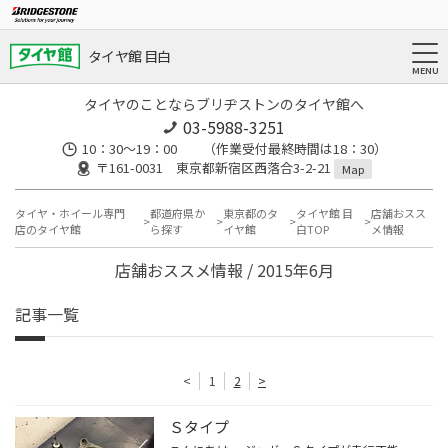
タイヤ館 目白
タイヤのことならブリヂストンのタイヤ館へ
03-5988-3251
10：30～19：00 （作業受付最終時間は18：30）
〒161-0031 東京都新宿区西落合3-2-21
Map
タイヤ・ホイール専門
都道府県か
東京都のタ
タイヤ館 目
店舗おスス
店のタイヤ館
ら探す
イヤ館
白TOP
メ情報
店舗おススメ情報 / 2015年6月
記事一覧
<
1
2
>
Ｓタイプ