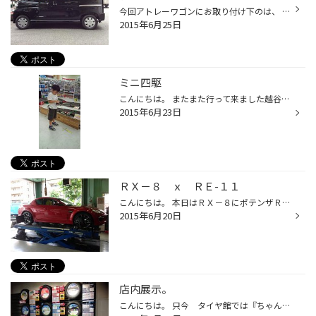
今回アトレーワゴンにお取り付け下のは、 ブリヂストンオリジナルホイール 『ＢＡＬＭＩＮＵＭ Ｖ５』（バルミナ ブイファイブ） 納車前からご予約を頂き、納車後すぐにご来店頂きました。 ピッカピカの新車なので、ホイールのみ交換。 写真を撮ってるスタッフがボディに写りこんでいるのはご愛嬌...
2015年6月25日
ミニ四駆
こんにちは。 またまた行って来ました越谷レイクタウン！ お目当ては、ミニ四駆コース。 平日の夕方でしたので、コースには誰もおらず… １人で２台を存分に楽しんでました。 パパのミニ四駆（息子のお古ですが）は、 まだ未完成のため今回も走らせることができず、 パーツを物色していたら、いつも...
2015年6月23日
ＲＸ－８ ｘ ＲＥ-１１
こんにちは。 本日はＲＸ－８にポテンザＲＥ-１１を装着しました。 当店をずーっとご利用頂いてる常連様で いつみてもボディはピカピカ(^^♪ まるで新車のような極上車デス！ タイヤはオーナー様がこだわり続けているポテンザＲＥ１１。 タイヤの真価を発揮できるようにアライメントで 『ビシッ！！...
2015年6月20日
店内展示。
こんにちは。 只今 タイヤ館では『ちゃんと買い』を訴求しております。 お客様のお車やニーズに合ったタイヤ選びのお手伝いです。 その為の見やすく分かり易い展示をしてみました！