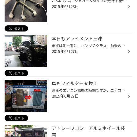
こんにちは。 ジャガーＳタイプが走行不能のため、ローダーにてご来店。 左前タイヤがとんでもない方向を向いております！ すぐにリフトアップしてみると、アッパーアームの ボールジョイントが！？ もげています…。 念のため右側も見てみると、ブーツがぼろぼろ。 低速走行時にこうなったとのこと...
2015年6月28日
本日もアライメント三昧
まずは朝一番に、ベンツＣクラス 前後のトー調整ができるお車。 ４輪のトーをしっかり合わせて、骨盤矯正完了！！ お次は、レクサスＬＳ６００ハイブリッド コチラは前後トー・キャンバーと、フロントキャスターの ５ヶ所フル調整ができるお車。 調整箇所が多いと、やりがいがあって気合いが入りま...
2015年6月27日
車もフィルター交換！
お車のエアコン始動の時期ですが、エアコンフィルターは大丈夫でしょうか？ 外してみるとビックリ！ お車が綺麗でも、室内の臭いは大丈夫ですか？ 汚れはいつの間にかフィルターに蓄積されています。 １年または１万キロごとの交換をオススメしております。 １年以上交換してない方、交換したかどう...
2015年6月27日
アトレーワゴン アルミホイール装
着