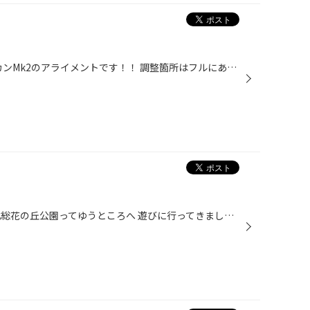
こんにちは。 本日は… TVRタスカンMk2のアライメントです！！ 調整箇所はフルにあり、やり応えバッチリな車です。 が、今回はほとんど狂ってなかったので微調整でした(^^) （あおき）
こんにちは。 昨日千葉県にある北総花の丘公園ってゆうところへ 遊びに行ってきました。 ちょうどイベント（春まつり）が開催されており 子供を遊ばせるには良いかな～と。 そこに段ボール迷路なるものがあり、もう大喜び！ 何回も繰り返し迷路ってました。 他に竹水鉄砲や輪投げ、竹馬等々一日かけ...