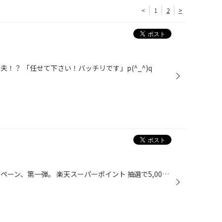
<
1
2
>
！？ 「任せて下さい！バッチリです」p(^_^)q
こんにちは。 タイヤ長持ちキャンペーン、第一弾。 楽天スーパーポイント 抽選で5,000名様に1,000ポイントプレゼントが 4月30日マデです(((o(*ﾟ▽ﾟ*)o))) 無料タイヤ安全点検とアンケートでシリアルＮＯゲット！！ そして、新宿区、豊島区、中野区、文京区、千代田区にお住まいの ロペ ファンの皆様...