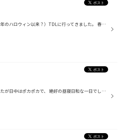
こんにちは。 先日久しぶりに（昨年のハロウィン以来？）TDLに行ってきました。 春休みも終わったし空いてるんじゃないかなぁ～。 なんて、期待しつつ(^^;; ゆっくり行ったので（途中アクシデントが…） さすがに立体駐車場は無理でしたが、 比較的近場の駐車場へ。これはもしや！ やはり来場者少な...
こんにちは。 朝方は冷え込みましたが日中はポカポカで、 絶好の昼寝日和な一日でしたね(^^) 本日は新商品入荷！ 久々！？のホイールです。 ブリヂストンのエコフォルムシリーズで その名も【ＣＲＳ１３１】デス。 １０本スポークに見えますが、スポークサイド部分のラインが 立体的に見えて(*^^)v ...