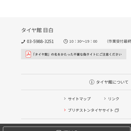
タイヤ館 目白
03-5988-3251
10：30～19：00 （作業受付最終
タイヤ館について
サイトマップ
リンク
タイヤ点検・安全点検/タイヤ履き替え/オイル交換/その
ブリヂストンタイヤサイト
クローク契約会員専用タイヤ履き替え※タイヤ履き替えを
本日のタイヤ履き替え順番待ち予約 ※クローク契約会員