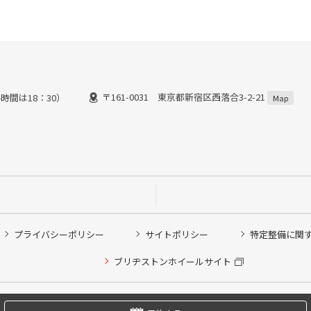
〒161-0031 東京都新宿区西落合3-2-21
時間は18：30）
Map
プライバシーポリシー
サイトポリシー
特定整備に関
他ピット作業の予約
ブリヂストンホイールサイト
希望のクローク契約会員の方はこちらを選択ください
の方はご利用いただけません
Copyright © 2024 Bridgestone Retail Co.,Ltd. All rights Reserved.