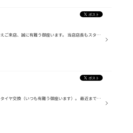
こんにちは。 夏タイヤへの履き替えご来店、誠に有難う御座います。 当店店長もスタッドレスとオサラバし、夏タイヤへ！ （もちろんレグノです） もうすぐゴールデンウイーク(^^)v カレンダー通りでも「４連休！！」 しかし、タイヤ館は全部営業します 皆さんのお出掛けを微力ながらサポート、その...
こんにちは。 本日は常連のＮ様のタイヤ交換（いつも有難う御座います）。 最近まで３０系プリウスだったのですが、なんとクラウンに代替え！ しかもマイルドハイブリッドなクラウンです。 まずは、タイヤをレグノに交換！ すかさずアライメント！！ いつも写真を撮り忘れるのでＮ様が撮影していて...