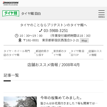
タイヤ館 目白
タイヤのことならブリヂストンのタイヤ館へ
03-5988-3251
10：30～19：00 （作業受付最終時間は18：30）
〒161-0031 東京都新宿区西落合3-2-21
Map
タイヤ・ホイール専門
都道府県か
東京都のタ
タイヤ館 目
店舗おスス
店のタイヤ館
ら探す
イヤ館
白TOP
メ情報
店舗おススメ情報 / 2008年4月
記事一覧
今年の桜集めてみました。
皆さんはお花見行きました？桜も関東では終わりを迎えておりますが、今年の桜を個人的に振り返って見たいと思います。場所は様々で写真撮りましたが、一部ご紹介いたします。上野公園、荒川、地元公園（夜桜）の３ヵ所です。