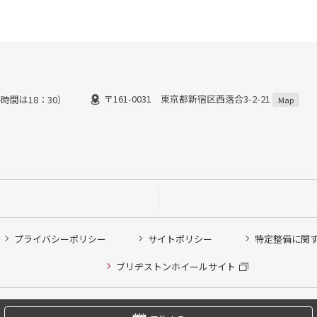
〒161-0031 東京都新宿区西落合3-2-21
時間は18：30）
Map
プライバシーポリシー
サイトポリシー
特定整備に関
他ピット作業の予約
ブリヂストンホイールサイト
希望のクローク契約会員の方はこちらを選択ください
の方はご利用いただけません
Copyright © 2024 Bridgestone Retail Co.,Ltd. All rights Reserved.