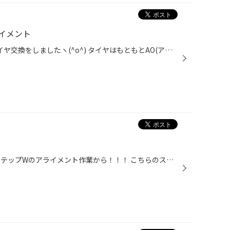
ライメント
こんにちは！！ アウディ Q5のタイヤ交換をしましたヽ(^o^) タイヤはもともとAO(アウディ 新車装着タイヤ)が付いていました。 タイヤはブリヂストン アレンザ001を選んで頂きました！ タイヤサイズは前後同サイズの235/55R19です。 タイヤを新しくしたのでアライメント調整もやらせて頂きました！ ...
皆さんこんにちは！！！ 本日はステップWのアライメント作業から！！！ こちらのステップWはなんとモデューロXです！！ しかもハイブリッドでした(^^♪ ホイールはTE-37え車高調を組んだため当店でアライメント作業させていただきました！！ そして、こちらのフーガは4本交換させていただきました(^^...