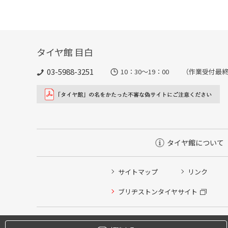
タイヤ館 目白
03-5988-3251
10：30～19：00 （作業受付最終
タイヤ館について
サイトマップ
リンク
タイヤ点検・安全点検/タイヤ履き替え/オイル交換/その
ブリヂストンタイヤサイト
クローク契約会員専用タイヤ履き替え※タイヤ履き替えを
本日のタイヤ履き替え順番待ち予約 ※クローク契約会員