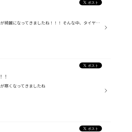
こんにちは！！！ 山沿いは、紅葉が綺麗になってきましたね！！！ そんな中、タイヤ館目白は冬に向けて展示を変更しました！！！ M-BENZ用 BMW用 AUDI用 MINI用 VOLVO用 輸入車の基本的なメーカーは在庫ございます！！！ もちろん・・・ RFTの冬タイヤも在庫在りますので是非ご相談ください！！！
！！
晩が寒くなってきましたね