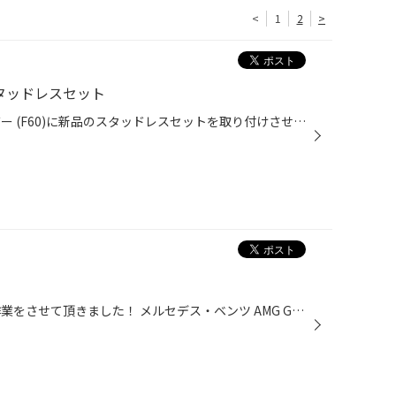
<
1
2
>
スタッドレスセット
こんにちは！！ ミニクロスオーバー (F60)に新品のスタッドレスセットを取り付けさせて頂きましたヽ(^o^) タイヤはブリヂストン ブリザック VRX2を選んで頂きました。 ホイールはMAK オックスフォードを取り付け純正のセンターキャップをそのまま取り付けしました！ 黒のホイールが見事に車体にマッ...
こんにちは！！ 珍しい輸入車の作業をさせて頂きました！ メルセデス・ベンツ AMG GT Sです( ﾟдﾟ) 色はイリジウムシルバーマグノ(マット)となっており迫力が凄いです！ タイヤサイズはフロントが265/35R19でリアが295/30R20と前後でホイールも1インチ違います！ タイヤはポテンザ S007Aを取り付けさ...