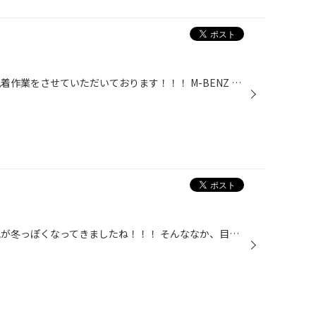
皆さんこんにちは！！！ 本日も脱着作業をさせていただいております！！！ M-BENZ 冬準備！！ 本日はこちらのお車 C118にSTLセットをお取り付けさせていただきました。 当店は輸入車のお車も可能です！！！ USトヨタ カムリ そしてとても希少なお車！！！ USスタイルが好きな方にはたまりません！！...
皆さんこんにちは！！！！ 朝と晩が冬っぽくなってきましたね！！！ そんななか、目白のPITは寒さに負けず元気に営業中！！！ クラウン ローテーション&アライメント 本日はローテーションでご来店いただいたこちらのお客様！！！ 5000kmに一度ローテーションをしていただいてる方で、 アライメント...