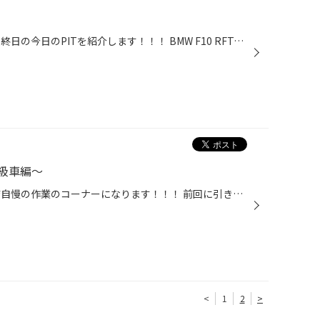
皆さんこんにちは！！！ 三連休最終日の今日のPITを紹介します！！！ BMW F10 RFTSTL 取付 本日ご来店していただいたお車はBMW F10 になります(^^♪ 新品のSTLを購入していただきました！！ ブリザック RFT 245/45R18で4本交換になります！！ ジャガー 4本交換！！！ こちらのお車は夏タイヤの交換！...
級車編～
みんなさんこんにちは！！！ 当店自慢の作業のコーナーになります！！！ 前回に引き続きアライメントのお話！！！ IS F アライメント こちらのお客様はスポーツ走行をたのしむお客様で車高を 上げてのでアライメント作業！！！ お話をして、どのようなセットにするか決めてから調整させていただきま...
<
1
2
>