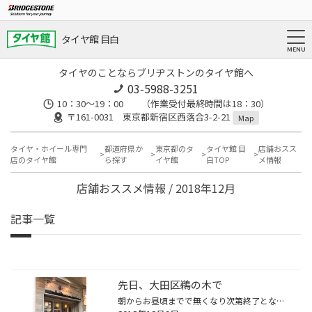
タイヤ館 目白
タイヤのことならブリヂストンのタイヤ館へ
03-5988-3251
10：30～19：00 （作業受付最終時間は18：30）
〒161-0031 東京都新宿区西落合3-2-21
Map
タイヤ・ホイール専門
都道府県か
東京都のタ
タイヤ館 目
店舗おスス
店のタイヤ館
ら探す
イヤ館
白TOP
メ情報
店舗おススメ情報 / 2018年12月
記事一覧
先日、大田区鵜の木で
朝からお昼頃までで無くなり次第終了となるみたいです。大田区の多摩川線鵜の木駅の改札を出てすぐ横にお店があります。 オーソドックスなシナモンと他にも何種類か、買いました(^｡^)油っぽさがなくてパンのなかはふわふわでもとっても美味しいですョ揚げパンの発祥の地がこのお店だそうです！