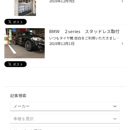
2018年12月9日
BMW ２series スタッドレス取付
いつもタイヤ館 目白をご利用いただきまして 誠にありがとうございます<(_ _)> 今年も残りわずかとなり、平成最後でもあります。 今年は例年にない暖冬ですが、油断は禁物ですよー((+_+)) 暖冬の時ほど大雪に見舞われますので、冬になったスタッドレスタイヤの 装着をお勧めいたします(^^)/ さて本...
2018年12月1日
記事検索