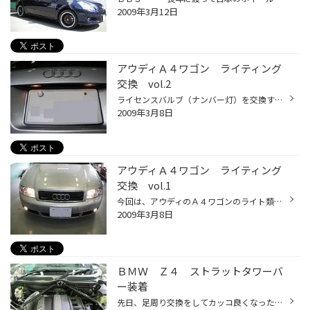
2009年3月12日
アウディＡ４ワゴン ライティング
交換 vol.2
ライセンスバルブ（ナンバー灯）を交換すると 後ろから見た雰囲気が変わりカッコ良くなります。 しかも、ＬＥＤなので通常バルブと違い純白で ハッキリ・クッキリした光で照らすことが出来ます。 光量もＵＰするので明るいですよ。 画像１：純正です。黄色くて暗い感じがします。 画像２：比べてみ...
2009年3月8日
アウディＡ４ワゴン ライティング
交換 vol.1
今回は、アウディのＡ４ワゴンのライト類の交換をしました。 ヘッドライトはＨＩＤで白いのでその色に合わせて ポジションバルブ、フォグバルブ、ライセンスバルブを変えました。 これを変えるだけで、車の印象もかなり変わりますよ。 画像を見て頂ければ良く分かると思います。 バルブ交換で車の印...
2009年3月8日
ＢＭＷ Ｚ４ ストラットタワーバ
ー装着
先日、足周り交換をしてカッコ良くなったＺ４に今度は ストラットタワーバーを装着しました。 もちろん純正でもついていますが、装着したアフターパーツに 比べると少し頼りない感じがします。 大きなパワーを受け止めて「ねじれ」を抑制させる為のパーツ なのである程度太くてゴツい感じの方が効果...