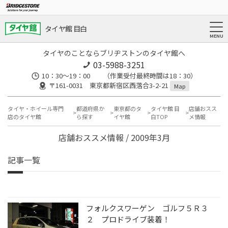
タイヤ館 目白
タイヤのことならブリヂストンのタイヤ館へ
03-5988-3251
10：30～19：00 （作業受付最終時間は18：30）
〒161-0031 東京都新宿区西落合3-2-21
Map
タイヤ・ホイール専門
都道府県か
東京都のタ
タイヤ館 目
店舗おスス
店のタイヤ館
ら探す
イヤ館
白TOP
メ情報
店舗おススメ情報 / 2009年3月
記事一覧
フォルクスワーゲン ゴルフ５Ｒ３
２ プロドライブ装着！