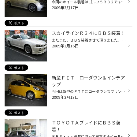
今回のホイール装着はゴルフ５Ｒ３２です。 ゴルフをベースに排気量を上げてスポーティーに仕上げた この車には軽量の鍛造ホイール「ｐｒｏｄｒｉｖｅ」と 最高のスポーツ走行性能の「ＰＯＴＥＮＺＡ ＲＥ－１１」 がピッタリマッチします。 色はガンメタでボディカラーとも合っていて、性能だけで...
2009年3月17日
スカイラインＲ３４にＢＢＳ装着！
またまた、ＢＢＳ装着させて頂きました。 車種は日本の誇る最高峰スポーツカー「スカイラインＲ３４」 デザインは「これぞＢＢＳ」と言う「ＬＭ」です！ ２ピースながら軽量鍛造ホイールなので軽量化はもちろん ステアリングの軽さなど走行性能も上がること間違いなしです。 このホイールもＲ３４の...
2009年3月16日
新型ＦＩＴ ローダウン＆インチア
ップ
今回は新型のＦＩＴにローダウンスプリングと インチアップホイールセットを装着しました。 ＦＩＴ本来の雰囲気を壊さないローダウンと ＦＩＴのスタイリングにあうホイールデザイン と、かなり統一感がありカッコ良いスタイルに なっていると思います。 分かりづらいと思いますが、ホイールのセン...
2009年3月13日
ＴＯＹＯＴＡブレイドにＢＢＳ装
着！
ＢＢＳ・・・長年に渡って日本のホイール界でトップにある メーカーですが、そのＢＢＳの期間限定カラーをブレイドに 装着しました。 もともと１６インチでしたが、１７インチにインチＵＰ！ タイヤはもちろんＰＯＴＥＮＺＡ ＲＥ０５０を装着。 ブラックポリッシュカラーでスタイリングは完璧、 ...