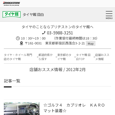
タイヤ館 目白
タイヤのことならブリヂストンのタイヤ館へ
03-5988-3251
10：30～19：00 （作業受付最終時間は18：30）
〒161-0031 東京都新宿区西落合3-2-21
Map
タイヤ・ホイール専門
都道府県か
東京都のタ
タイヤ館 目
店舗おスス
店のタイヤ館
ら探す
イヤ館
白TOP
メ情報
店舗おススメ情報 / 2012年2月
記事一覧
☆ゴルフ４ カブリオレ ＫＡＲＯ
マット装着☆