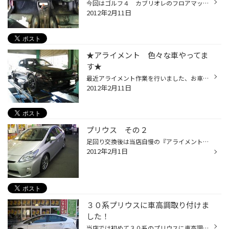
今回はゴルフ４ カブリオレのフロアマット交換を致しました！ フロアマットは年々擦れていってしまうので 交換するとかなりきれいになります！ 今回装着させて頂きましたのはマットと言えば『ＫＡＲＯ』と言うことで 『ＫＡＲＯ フラクシー ブリリアントグレー』を装着しました！ やっぱりこのデ...
2012年2月11日
★アライメント 色々な車やってま
す★
最近アライメント作業を行いました、お車のご紹介です！ まずは 『三菱 スタリオン』です！ 当店の若いスタッフはこの名車を知りませんでした…… オーナー様はとても大事にされていましてとても綺麗でした！ ＲＳワタナベのホイールもかなり似合っていますね！ 次は 『ＶＷ ゴルフ４カブリオレ』...
2012年2月11日
プリウス その２
足回り交換後は当店自慢の『アライメント調整』を実施しました。 またフロントはＦＯＧにＨＩＤやポジションランプをＬＥＤにされていたのですが ナンバー灯がまだでしたのでベロフのＬＥＤを追加させて頂きました！ これでまたカッコよくなりました！！ 当店ではベロフコーナーがありますのでラン...
2012年2月1日
３０系プリウスに車高調取り付けま
した！
当店では初めて３０系のプリウスに車高調をお取付致しました！ 今回はテインの新商品『ストリートアドバンス』を装着です！ こちらの商品は価格もお手頃で、減衰力調整付となっております。 交換前と交換後両方試乗をしましたが 乗り心地も良かったですし、ロール量も減り、曲がりやすくなりました...